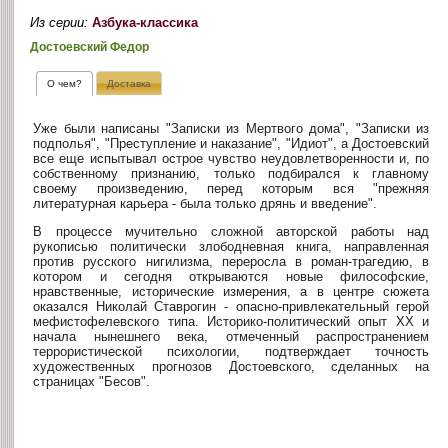
Из серии:
Азбука-классика
Достоевский Федор
О чем?
Доставка
Уже были написаны "Записки из Мертвого дома", "Записки из
подполья", "Преступление и наказание", "Идиот", а Достоевский
все еще испытывал острое чувство неудовлетворенности и, по
собственному признанию, только подбирался к главному
своему произведению, перед которым вся "прежняя
литературная карьера - была только дрянь и введение".
В процессе мучительно сложной авторской работы над
рукописью политически злободневная книга, направленная
против русского нигилизма, переросла в роман-трагедию, в
котором и сегодня открываются новые философские,
нравственные, исторические измерения, а в центре сюжета
оказался Николай Ставрогин - опасно-привлекательный герой
мефистофелевского типа. Историко-политический опыт XX и
начала нынешнего века, отмеченный распространением
террористической психологии, подтверждает точность
художественных прогнозов Достоевского, сделанных на
страницах "Бесов".