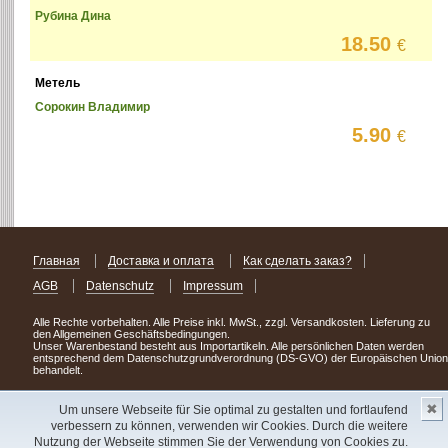
Рубина Дина
18.50
€
Метель
Сорокин Владимир
5.90
€
Главная
Доставка и оплата
Как сделать заказ?
AGB
Datenschutz
Impressum
Alle Rechte vorbehalten. Alle Preise inkl. MwSt., zzgl. Versandkosten. Lieferung zu
den Allgemeinen Geschäftsbedingungen.
Unser Warenbestand besteht aus Importartikeln. Alle persönlichen Daten werden
entsprechend dem Datenschutzgrundverordnung (DS-GVO) der Europäischen Union
behandelt.
Сделав заказ сегодня, уже через день или два Вы можете стать обладателем
✖
НОВИНКИ из Германии
! Удачного поиска!
Um unsere Webseite für Sie optimal zu gestalten und fortlaufend
verbessern zu können, verwenden wir Cookies. Durch die weitere
Copyright 2003 - 2023 © Express-Kniga
Nutzung der Webseite stimmen Sie der Verwendung von Cookies zu.