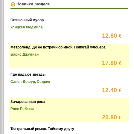
Новинки раздела
Священный мусор
Улицкая Людмила
12.60
€
Метроленд. До ее встречи со мной. Попугай Флобера
Барнс Джулиан
17.80
€
Где падают звезды
Сапен-Дефур, Седрик
12.40
€
Зачарованная река
Росс Ребекка
20.80
€
Театральный роман. Тайному другу