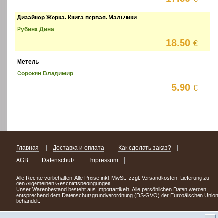
Дизайнер Жорка. Книга первая. Мальчики
Рубина Дина
18.50
€
Метель
Сорокин Владимир
5.90
€
Главная
Доставка и оплата
Как сделать заказ?
AGB
Datenschutz
Impressum
Alle Rechte vorbehalten. Alle Preise inkl. MwSt., zzgl. Versandkosten. Lieferung zu
den Allgemeinen Geschäftsbedingungen.
Unser Warenbestand besteht aus Importartikeln. Alle persönlichen Daten werden
entsprechend dem Datenschutzgrundverordnung (DS-GVO) der Europäischen Union
behandelt.
Сделав заказ сегодня, уже через день или два Вы можете стать обладателем