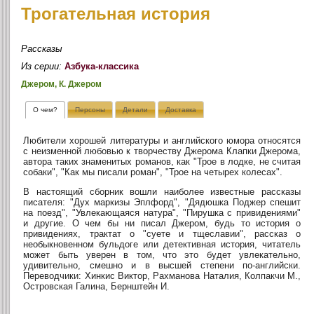
Трогательная история
Рассказы
Из серии:
Азбука-классика
Джером, К. Джером
О чем?
Персоны
Детали
Доставка
Любители хорошей литературы и английского юмора относятся
с неизменной любовью к творчеству Джерома Клапки Джерома,
автора таких знаменитых романов, как "Трое в лодке, не считая
собаки", "Как мы писали роман", "Трое на четырех колесах".
В настоящий сборник вошли наиболее известные рассказы
писателя: "Дух маркизы Эплфорд", "Дядюшка Поджер спешит
на поезд", "Увлекающаяся натура", "Пирушка с привидениями"
и другие. О чем бы ни писал Джером, будь то история о
привидениях, трактат о "суете и тщеславии", рассказ о
необыкновенном бульдоге или детективная история, читатель
может быть уверен в том, что это будет увлекательно,
удивительно, смешно и в высшей степени по-английски.
Переводчики: Хинкис Виктор, Рахманова Наталия, Колпакчи М.,
Островская Галина, Бернштейн И.