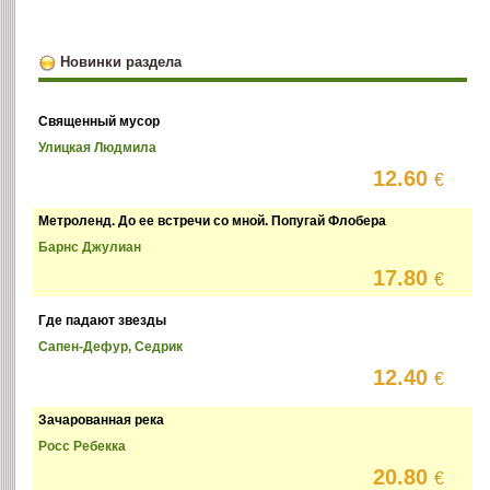
Новинки раздела
Священный мусор
Улицкая Людмила
12.60
€
Метроленд. До ее встречи со мной. Попугай Флобера
Барнс Джулиан
17.80
€
Где падают звезды
Сапен-Дефур, Седрик
12.40
€
Зачарованная река
Росс Ребекка
20.80
€