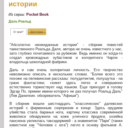
истории
Из серии:
Pocket Book
Даль Роальд
О чем?
Доставка
"Абсолютно неожиданные истории" - сборник повестей
таинственного Роальда Даля, автора не очень известного у нас,
зато глубоко почитаемого за рубежом. Ведь именно он когда-то
создал кровожадных зубастиков и колоритного Чарли -
владельца шоколадной фабрики.
Даль и сам очень колоритная личность. Его творчество
невозможно описать в нескольких словах. "Более всего это
похоже на пелевинские рассказы: полудетектив, полушутка - на
грани фантастики; сюжет здесь легко и совершенно
естественно торжествует над языком. Еще приходит в голову
Эдгар По, премии имени которого не раз получал Роальд Даль"
(Лев Данилкин. обозреватель "Афиши").
В сборник вошли шестнадцать "классических" далевских
историй с фирменным сюрпризом и конце. Здесь орудием
убийства стала баранья нога, картину классика современной
живописи обнаружили на коже уличного бродяги, хозяйка
пансиона увлеклась таксидермией - а знаменитое "Пари" (также
известное как "Человек с юга") легло в основу фильмов А.