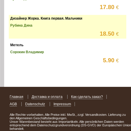
17.80
€
Дизайнер Жорка. Книга первая. Мальчики
Рубина Дина
18.50
€
Метель
Сорокин Владимир
5.90
€
Главная
Доставка и оплата
Как сделать заказ?
AGB
Datenschutz
Impressum
Alle Rechte vorbehalten. Alle Preise inkl. MwSt., zzgl. Versandkosten. Lieferung zu
den Allgemeinen Geschäftsbedingungen.
Unser Warenbestand besteht aus Importartikeln. Alle persönlichen Daten werden
entsprechend dem Datenschutzgrundverordnung (DS-GVO) der Europäischen Union
behandelt.