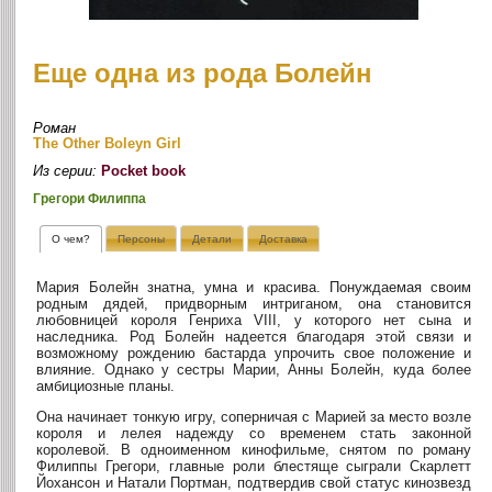
Еще одна из рода Болейн
Роман
The Other Boleyn Girl
Из серии:
Pocket book
Грегори Филиппа
О чем?
Персоны
Детали
Доставка
Мария Болейн знатна, умна и красива. Понуждаемая своим
родным дядей, придворным интриганом, она становится
любовницей короля Генриха VIII, у которого нет сына и
наследника. Род Болейн надеется благодаря этой связи и
возможному рождению бастарда упрочить свое положение и
влияние. Однако у сестры Марии, Анны Болейн, куда более
амбициозные планы.
Она начинает тонкую игру, соперничая с Марией за место возле
короля и лелея надежду со временем стать законной
королевой. В одноименном кинофильме, снятом по роману
Филиппы Грегори, главные роли блестяще сыграли Скарлетт
Йохансон и Натали Портман, подтвердив свой статус кинозвезд