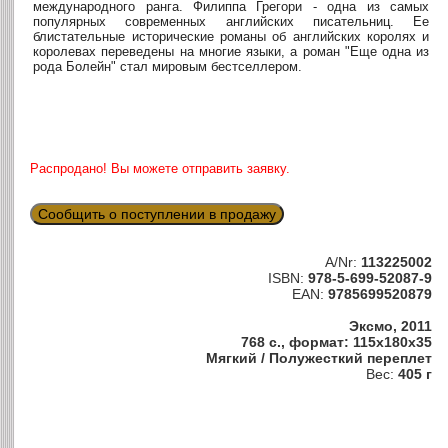
международного ранга. Филиппа Грегори - одна из самых
популярных современных английских писательниц. Ее
блистательные исторические романы об английских королях и
королевах переведены на многие языки, а роман "Еще одна из
рода Болейн" стал мировым бестселлером.
Распродано! Вы можете отправить заявку.
Сообщить о поступлении в продажу
A/Nr:
113225002
ISBN:
978-5-699-52087-9
EAN:
9785699520879
Эксмо, 2011
768 с., формат: 115x180x35
Мягкий / Полужесткий переплет
Вес:
405 г