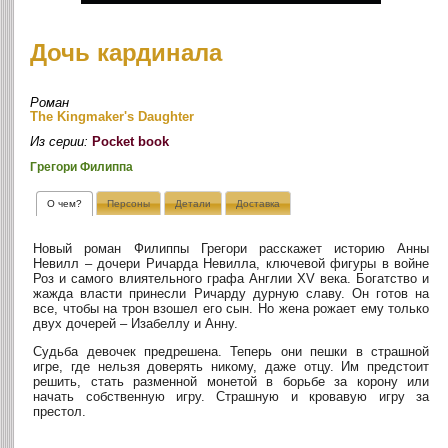
Дочь кардинала
Роман
The Kingmaker's Daughter
Из серии:
Pocket book
Грегори Филиппа
О чем?
Персоны
Детали
Доставка
Новый роман Филиппы Грегори расскажет историю Анны
Невилл – дочери Ричарда Невилла, ключевой фигуры в войне
Роз и самого влиятельного графа Англии XV века. Богатство и
жажда власти принесли Ричарду дурную славу. Он готов на
все, чтобы на трон взошел его сын. Но жена рожает ему только
двух дочерей – Изабеллу и Анну.
Судьба девочек предрешена. Теперь они пешки в страшной
игре, где нельзя доверять никому, даже отцу. Им предстоит
решить, стать разменной монетой в борьбе за корону или
начать собственную игру. Страшную и кровавую игру за
престол.