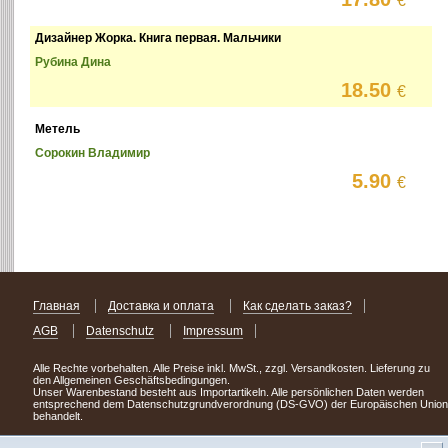
€
Дизайнер Жорка. Книга первая. Мальчики
Рубина Дина
18.50
€
Метель
Сорокин Владимир
5.90
€
Главная
Доставка и оплата
Как сделать заказ?
AGB
Datenschutz
Impressum
Alle Rechte vorbehalten. Alle Preise inkl. MwSt., zzgl. Versandkosten. Lieferung zu
den Allgemeinen Geschäftsbedingungen.
Unser Warenbestand besteht aus Importartikeln. Alle persönlichen Daten werden
entsprechend dem Datenschutzgrundverordnung (DS-GVO) der Europäischen Union
behandelt.
Сделав заказ сегодня, уже через день или два Вы можете стать обладателем