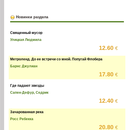
Новинки раздела
Священный мусор
Улицкая Людмила
12.60
€
Метроленд. До ее встречи со мной. Попугай Флобера
Барнс Джулиан
17.80
€
Где падают звезды
Сапен-Дефур, Седрик
12.40
€
Зачарованная река
Росс Ребекка
20.80
€