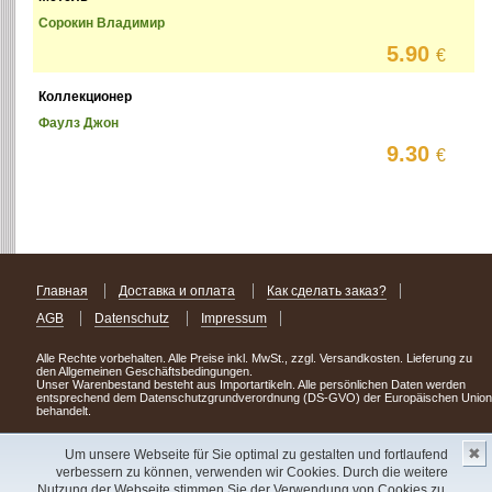
Сорокин Владимир
5.90
€
Коллекционер
Фаулз Джон
9.30
€
Главная
Доставка и оплата
Как сделать заказ?
AGB
Datenschutz
Impressum
Alle Rechte vorbehalten. Alle Preise inkl. MwSt., zzgl. Versandkosten. Lieferung zu
den Allgemeinen Geschäftsbedingungen.
Unser Warenbestand besteht aus Importartikeln. Alle persönlichen Daten werden
entsprechend dem Datenschutzgrundverordnung (DS-GVO) der Europäischen Union
behandelt.
Сделав заказ сегодня, уже через день или два Вы можете стать обладателем
✖
НОВИНКИ из Германии
! Удачного поиска!
Um unsere Webseite für Sie optimal zu gestalten und fortlaufend
verbessern zu können, verwenden wir Cookies. Durch die weitere
Copyright 2003 - 2023 © Express-Kniga
Nutzung der Webseite stimmen Sie der Verwendung von Cookies zu.