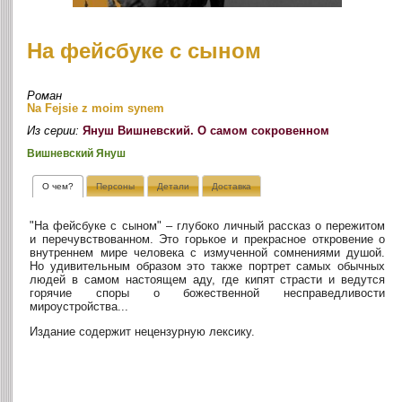
На фейсбуке с сыном
Роман
Na Fejsie z moim synem
Из серии:
Януш Вишневский. О самом сокровенном
Вишневский Януш
О чем?
Персоны
Детали
Доставка
"На фейсбуке с сыном" – глубоко личный рассказ о пережитом
и перечувствованном. Это горькое и прекрасное откровение о
внутреннем мире человека с измученной сомнениями душой.
Но удивительным образом это также портрет самых обычных
людей в самом настоящем аду, где кипят страсти и ведутся
горячие споры о божественной несправедливости
мироустройства...
Издание содержит нецензурную лексику.