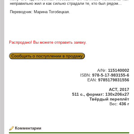
неправильно жил и как сильно страдали те, кто был рядом...
Переводчик: Марина Тогобецкая.
Распродано! Вы можете отправить заявку.
Сообщить о поступлении в продажу
A/Nr:
115140002
ISBN:
978-5-17-983155-6
EAN:
9785179831556
АСТ, 2017
511 с., формат: 130x206x27
Твёрдый переплёт
Вес:
436 г
Комментарии