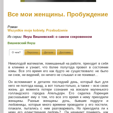
Все мои женщины. Пробуждение
Роман
Wszystkie moje kobiety. Przebudzenie
Из серии:
Януш Вишневский: о самом сокровенном
Вишневский Януш
О чем?
Персоны
Детали
Доставка
Немолодой математик, помешанный на работе, приходит в себя
в клинике и узнает, что более полугода провел в состоянии
комы. Все это время его как будто не существовало: не было
ни снов, ни видений, он ничего не слышал и не понимал...
Он вспоминает в деталях последний день, который был для
него не полгода назад, а вот только-только, а также – всю свою
жизнь до момента потери сознания на вокзале маленького
голландского городка Апельдорн. Его сиделка Лоренция
рассказывает ему о том, что все это время к нему приходили
женщины. Разные женщины: дочь, бывшие подруги и
любовницы, которые много времени проводили у его постели,
плакали, пытались с ним разговаривать. Но приходила ли к
нему его единственная любовь?.. Он начинает понимать, как