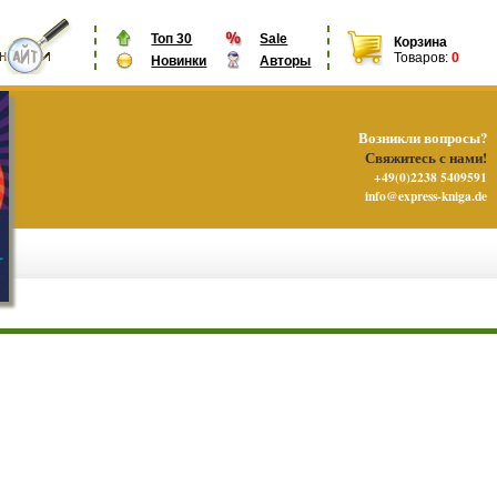
Топ 30
Sale
Корзина
Товаров:
0
Новинки
Авторы
Возникли вопросы?
Свяжитесь с нами!
+49(0)2238 5409591
info@express-kniga.de