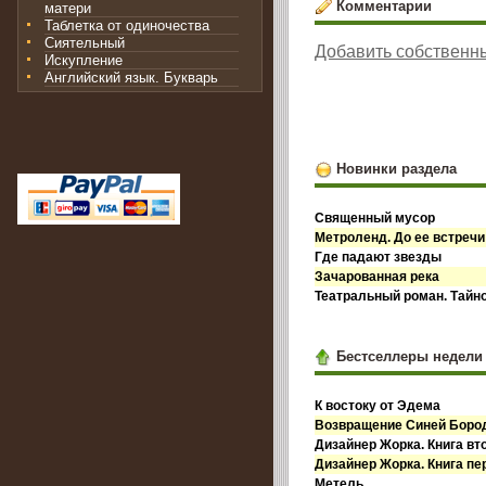
Комментарии
матери
Таблетка от одиночества
Сиятельный
Добавить собственн
Искупление
Английский язык. Букварь
Новинки раздела
Священный мусор
Метроленд. До ее встречи
Где падают звезды
Зачарованная река
Театральный роман. Тайн
Бестселлеры недели
К востоку от Эдема
Возвращение Синей Бор
Дизайнер Жорка. Книга вт
Дизайнер Жорка. Книга пе
Метель