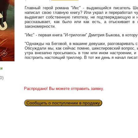
Главный герой романа "Икс" - выдающийся писатель Ше
написал свою главную книгу? Или украл и переработал чу
выдвигает собственную гипотезу, не подтверждающую и 
рассказывает, как было или как есть, а отыскивает в
закономерности.
"Икс" - первая книга "И-трилогии" Дмитрия Быкова, в кото
"Однажды на Беговой, в машине девушки, разговаривать с
Обсуждали мы, как сейчас помню, шекспировский вопрос, и к
утра внезапно просыпаюсь в том или ином настроении, и 
построить настоящий триллер. В тот же день я начал писат
ги
0)
Распродано! Вы можете отправить заявку.
Сообщить о поступлении в продажу