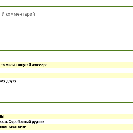
ый комментарий
 со мной. Попугай Флобера
ому другу
оды
орая. Серебряный рудник
рвая. Мальчики