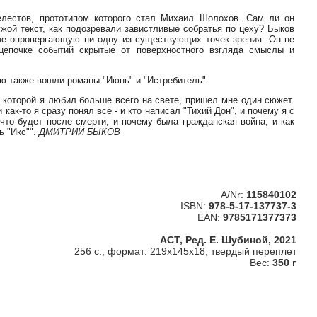
лестов, прототипом которого стал Михаил Шолохов. Сам ли он
жой текст, как подозревали завистливые собратья по цеху? Быков
не опровергающую ни одну из существующих точек зрения. Он не
 цепочке событий скрытые от поверхностного взгляда смыслы и
рую также вошли романы "Июнь" и "Истребитель".
 которой я любил больше всего на свете, пришел мне один сюжет.
ак-то я сразу понял всё - и кто написал "Тихий Дон", и почему я с
что будет после смерти, и почему была гражданская война, и как
ь "Икс"".
ДМИТРИЙ БЫКОВ
A/Nr:
115840102
ISBN:
978-5-17-137737-3
EAN:
9785171377373
АСТ, Ред. Е. Шубиной, 2021
256 с., формат: 219x145x18, твердый переплет
Вес:
350 г