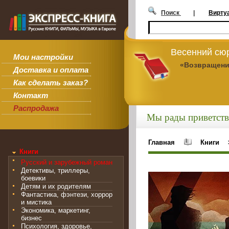
Поиск
|
Вирту
Весенний сюр
Мои настройки
«Возвращени
Доставка и оплата
Как сделать заказ?
Контакт
Распродажа
Мы рады приветств
Главная
Книги
Книги
Русский и зарубежный роман
Детективы, триллеры,
боевики
Детям и их родителям
Фантастика, фэнтези, хоррор
и мистика
Экономика, маркетинг,
бизнес
Психология, здоровье,