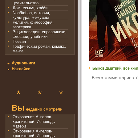
целительство
Дом, семья, хобби
Non/fiction, история,
культура, мемуары
Религия, философия,
эзотерика
Энциклопедии, справочники,
словари, учебники
Поэзия
Графический роман, комикс,
манга
Аудиокниги
Быков Дмитрий, все кни
Наклейки
Всего комментариев: (
*
*
*
Вы
недавно смотрели
Откровения Ангелов-
хранителей. Исповедь
матери
Откровения Ангелов-
хранителей. Исповедь