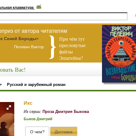
альная клавиатура
приз от автора читателям
При чём тут
е Синей Бороды»
пресловутые
Пелевин Виктор
файлы
Эпштейна?
овать Вас!
>
Русский и зарубежный роман
Икс
Из серии:
Проза Дмитрия Быкова
Быков Дмитрий
О чем?
Доставка