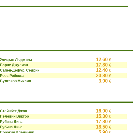
12.60
Улицкая Людмила
€
17.80
Барнс Джулиан
€
12.40
Сапен-Дефур, Седрик
€
20.80
Росс Ребекка
€
3.90
Булгаков Михаил
€
16.90
Стейнбек Джон
€
15.30
Пелевин Виктор
€
17.80
Рубина Дина
€
18.50
Рубина Дина
€
5.90
Сорокин Владимир
€