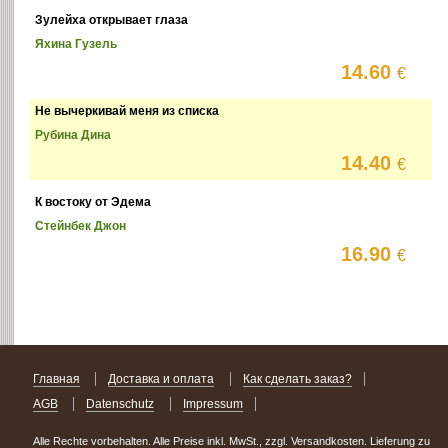
Зулейха открывает глаза
Яхина Гузель
14.60
€
Не вычеркивай меня из списка
Рубина Дина
14.40
€
К востоку от Эдема
Стейнбек Джон
16.90
€
Главная
Доставка и оплата
Как сделать заказ?
AGB
Datenschutz
Impressum
Alle Rechte vorbehalten. Alle Preise inkl. MwSt., zzgl. Versandkosten. Lieferung zu