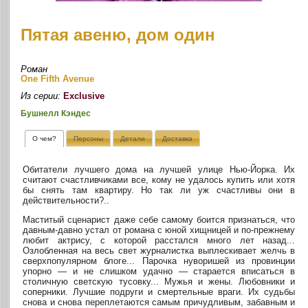
Пятая авеню, дом один
Роман
One Fifth Avenue
Из серии:
Exclusive
Бушнелл Кэндес
О чем?
Персоны
Детали
Доставка
Обитатели лучшего дома на лучшей улице Нью-Йорка. Их
считают счастливчиками все, кому не удалось купить или хотя
бы снять там квартиру. Но так ли уж счастливы они в
действительности?..
Маститый сценарист даже себе самому боится признаться, что
давным-давно устал от романа с юной хищницей и по-прежнему
любит актрису, с которой расстался много лет назад...
Озлобленная на весь свет журналистка выплескивает желчь в
сверхпопулярном блоге... Парочка нуворишей из провинции
упорно — и не слишком удачно — старается вписаться в
столичную светскую тусовку... Мужья и жены. Любовники и
соперники. Лучшие подруги и смертельные враги. Их судьбы
снова и снова переплетаются самым причудливым, забавным и