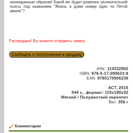
неожиданным образом! Какой же будет развязка увлекательной
пьесы под названием "Жизнь в доме номер один по Пятой
авеню"?..
Распродано! Вы можете отправить заявку.
Сообщить о поступлении в продажу
A/Nr:
114332902
ISBN:
978-5-17-090623-9
EAN:
9785170906239
АСТ, 2015
544 с., формат: 115x180x32
Мягкий / Полужесткий переплет
Вес:
356 г
Комментарии