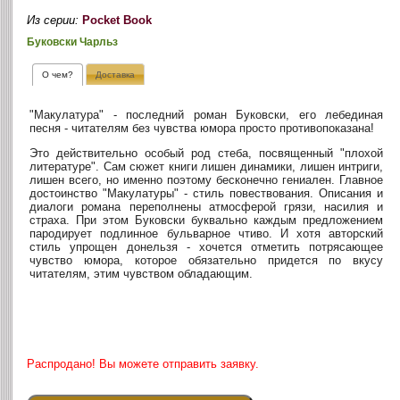
Из серии:
Pocket Book
Буковски Чарльз
О чем?
Доставка
"Макулатура" - последний роман Буковски, его лебединая
песня - читателям без чувства юмора просто противопоказана!
Это действительно особый род стеба, посвященный "плохой
литературе". Сам сюжет книги лишен динамики, лишен интриги,
лишен всего, но именно поэтому бесконечно гениален. Главное
достоинство "Макулатуры" - стиль повествования. Описания и
диалоги романа переполнены атмосферой грязи, насилия и
страха. При этом Буковски буквально каждым предложением
пародирует подлинное бульварное чтиво. И хотя авторский
стиль упрощен донельзя - хочется отметить потрясающее
чувство юмора, которое обязательно придется по вкусу
читателям, этим чувством обладающим.
Распродано! Вы можете отправить заявку.