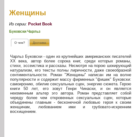
Женщины
Из серии:
Pocket Book
Буковски Чарльз
О чем?
Доставка
Чарльз Буковски - один из крупнейших американских писателей
XX века, автор более сорока книг, среди которых романы,
стихи, эссеистика и рассказы. Несмотря на порою шокирующий
натурализм, его тексты полны лиричности, даже своеобразной
сентиментальности. Роман "Женщины" написан им на волне
популярности и содержит массу фирменных "фишек" Буковски:
самоиронию, обилие сексуальных сцен, энергию сюжета. Герою
книги 50 лет, его зовут Генри Чинаски, и он является
неизменным альтер эго автора. Роман представляет собой
череду более чем откровенных сексуальных сцен, которые
объединены главным - бесконечной любовью героя к своим
женщинам, любованием ими и грубовато-искренним
восхищением.