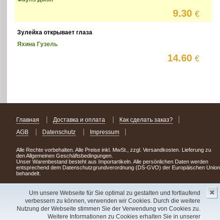
9.30
€
Зулейха открывает глаза
Яхина Гузель
14.60
€
Главная
Доставка и оплата
Как сделать заказ?
AGB
Datenschutz
Impressum
Alle Rechte vorbehalten. Alle Preise inkl. MwSt., zzgl. Versandkosten. Lieferung zu
den Allgemeinen Geschäftsbedingungen.
Unser Warenbestand besteht aus Importartikeln. Alle persönlichen Daten werden
entsprechend dem Datenschutzgrundverordnung (DS-GVO) der Europäischen Union
behandelt.
Сделав заказ сегодня, уже через день или два Вы можете стать обладателем
✖
НОВИНКИ из Германии
! Удачного поиска!
Um unsere Webseite für Sie optimal zu gestalten und fortlaufend
verbessern zu können, verwenden wir Cookies. Durch die weitere
Copyright 2003 - 2023 © Express-Kniga
Nutzung der Webseite stimmen Sie der Verwendung von Cookies zu.
Разработка:
V.A.Vorobiev
Weitere Informationen zu Cookies erhalten Sie in unserer