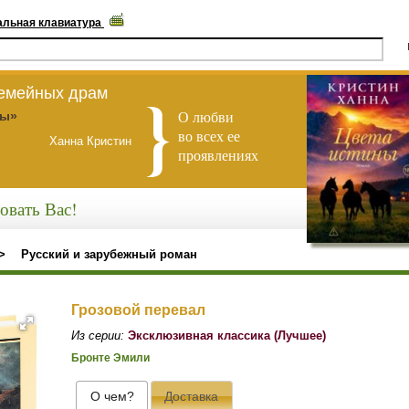
альная клавиатура
семейных драм
О любви
ны»
во всех ее
Ханна Кристин
проявлениях
овать Вас!
>
Русский и зарубежный роман
Грозовой перевал
Из серии:
Эксклюзивная классика (Лучшее)
Бронте Эмили
О чем?
Доставка