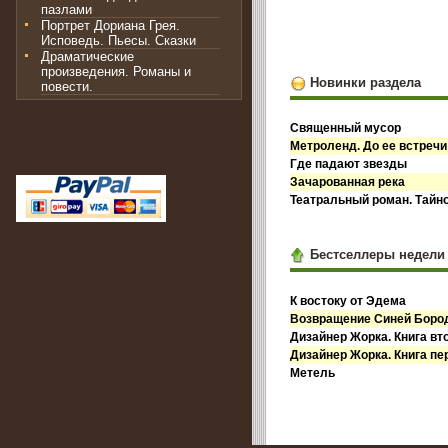
пазлами
Портрет Дориана Грея.
Исповедь. Пьесы. Сказки
Драматические
произведения. Романы и
Новинки раздела
повести.
Священный мусор
Метроленд. До ее встречи
Где падают звезды
Зачарованная река
Театральный роман. Тайн
Бестселлеры недели
К востоку от Эдема
Возвращение Синей Бор
Дизайнер Жорка. Книга вт
Дизайнер Жорка. Книга пе
Метель