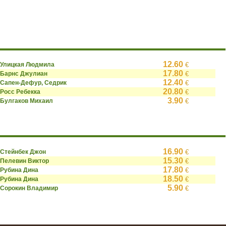
12.60
Улицкая Людмила
€
17.80
Барнс Джулиан
€
12.40
Сапен-Дефур, Седрик
€
20.80
Росс Ребекка
€
3.90
Булгаков Михаил
€
16.90
Стейнбек Джон
€
15.30
Пелевин Виктор
€
17.80
Рубина Дина
€
18.50
Рубина Дина
€
5.90
Сорокин Владимир
€