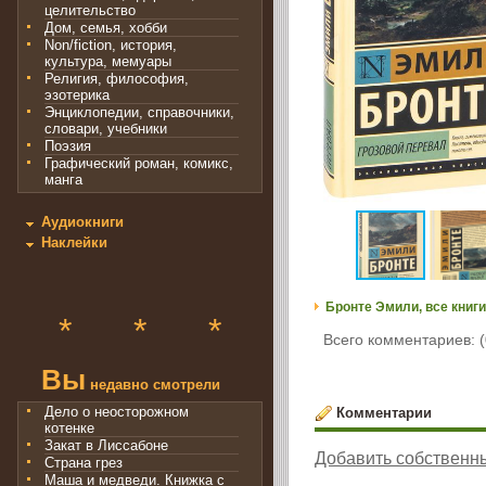
целительство
Дом, семья, хобби
Non/fiction, история,
культура, мемуары
Религия, философия,
эзотерика
Энциклопедии, справочники,
словари, учебники
Поэзия
Графический роман, комикс,
манга
Аудиокниги
Наклейки
Бронте Эмили, все книги
*
*
*
Всего комментариев: (
Вы
недавно смотрели
Дело о неосторожном
Комментарии
котенке
Закат в Лиссабоне
Добавить собственн
Страна грез
Маша и медведи. Книжка с