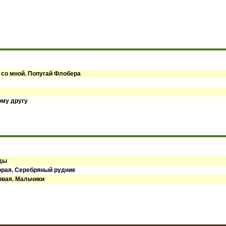
 со мной. Попугай Флобера
ому другу
оды
орая. Серебряный рудник
рвая. Мальчики