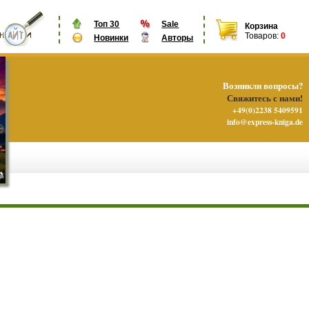
Топ 30
Sale
Корзина
Товаров:
0
Новинки
Авторы
Возникли вопросы?
Свяжитесь с нами!
+49(0)2238 5409591
info@express-kniga.de