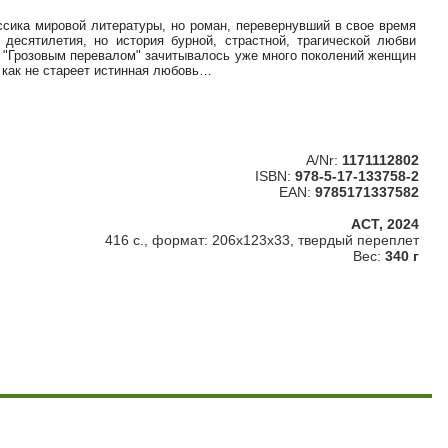
ассика мировой литературы, но роман, перевернувший в свое время
 десятилетия, но история бурной, страстной, трагической любви
. "Грозовым перевалом" зачитывалось уже много поколений женщин
, как не стареет истинная любовь…
A/Nr:
1171112802
ISBN:
978-5-17-133758-2
EAN:
9785171337582
АСТ, 2024
416 с., формат: 206x123x33, твердый переплет
Вес:
340 г