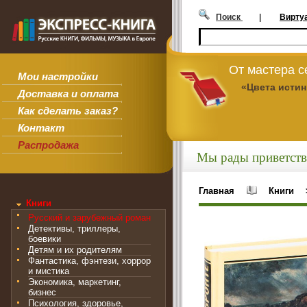
Поиск
|
Вирту
От мастера 
Мои настройки
«Цвета исти
Доставка и оплата
Как сделать заказ?
Контакт
Распродажа
Мы рады приветств
Главная
Книги
Книги
Русский и зарубежный роман
Детективы, триллеры,
боевики
Детям и их родителям
Фантастика, фэнтези, хоррор
и мистика
Экономика, маркетинг,
бизнес
Психология, здоровье,