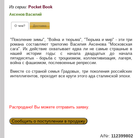
Из серии:
Pocket Book
Аксенов Василий
О чем?
Доставка
"Поколение зимы", "Война и тюрьма", "Тюрьма и мир" - эти три
романа составляют трилогию Василия Аксенова "Московская
сага". Их действие охватывает едва ли не самые страшные в
нашей истории годы: с начала двадцатых до начала
пятидесятых - борьба с троцкизмом, коллективизация, лагеря,
война с фашизмом, послевоенные репрессии.
Вместе со страной семья Градовых, три поколения российских
интеллигентов, проходит все круги этого ада сталинской эпохи.
Распродано! Вы можете отправить заявку.
Сообщить о поступлении в продажу
A/Nr:
112399802