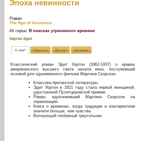
Эпоха невинности
Роман
The Age of Innocence
Из серии:
В поисках утраченного времени
Уортон Эдит
О чем?
Персоны
Детали
Доставка
Классический роман Эдит Уортон (1862-1937) о нравах
американского высшего света начала века, послуживший
основой для одноименного фильма Мартина Скорсезе.
Классика британской литературы.
Эдит Уортон в 1921 году стала первой женщиной,
удостоенной Пулитцеровской премии.
Роман, вдохновивший Мартина Скорсезе на
экранизацию.
Книга о временах, когда традиции и консерватизм
значили больше, чем чувства.
Волнующий любовный треугольник.