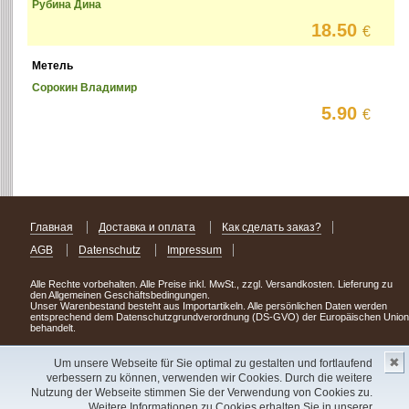
Рубина Дина
18.50
€
Метель
Сорокин Владимир
5.90
€
Главная
Доставка и оплата
Как сделать заказ?
AGB
Datenschutz
Impressum
Alle Rechte vorbehalten. Alle Preise inkl. MwSt., zzgl. Versandkosten. Lieferung zu
den Allgemeinen Geschäftsbedingungen.
Unser Warenbestand besteht aus Importartikeln. Alle persönlichen Daten werden
entsprechend dem Datenschutzgrundverordnung (DS-GVO) der Europäischen Union
behandelt.
Сделав заказ сегодня, уже через день или два Вы можете стать обладателем
✖
НОВИНКИ из Германии
! Удачного поиска!
Um unsere Webseite für Sie optimal zu gestalten und fortlaufend
verbessern zu können, verwenden wir Cookies. Durch die weitere
Copyright 2003 - 2023 © Express-Kniga
Nutzung der Webseite stimmen Sie der Verwendung von Cookies zu.
Разработка:
V.A.Vorobiev
Weitere Informationen zu Cookies erhalten Sie in unserer