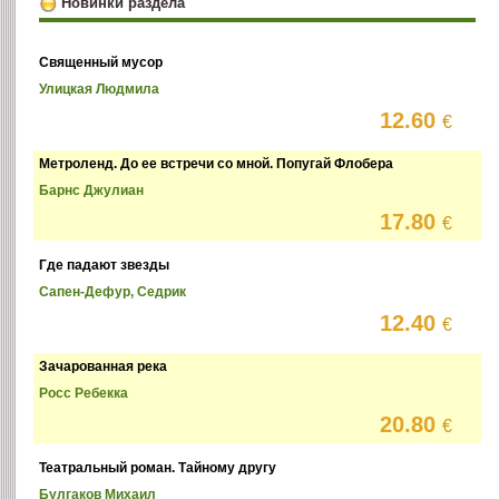
Новинки раздела
Священный мусор
Улицкая Людмила
12.60
€
Метроленд. До ее встречи со мной. Попугай Флобера
Барнс Джулиан
17.80
€
Где падают звезды
Сапен-Дефур, Седрик
12.40
€
Зачарованная река
Росс Ребекка
20.80
€
Театральный роман. Тайному другу
Булгаков Михаил