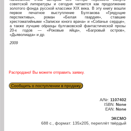
советской литературы и сегодня читается как продолжение
золотого фонда русской классики XIX века. В эту книгу вошли
первое печатное выступление Булгакова «Грядущие
перспективы», роман «Белая гвардия», ставшие
хрестоматийными «Записки юного врача» и «Собачье сердце»,
а также лучшие образцы булгаковской фантастической прозы
20-х годов — «Роковые яйца», «Багровый остров»,
«Дьяволиада» и др.
2009
Распродано! Вы можете отправить заявку.
Сообщить о поступлении в продажу
A/Nr:
1107402
ISBN:
None
EAN:
None
ЭКСМО
688 с., формат: 135х205, переплёт твёрдый