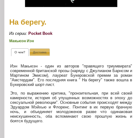
На берегу.
Из серии:
Pocket Book
Макьюэн Иэн
О чем?
Доставка
Иэн Макьюэн - один из авторов "правящего триумвирата"
современной британской прозы (наряду с Джулианом Барнсом и
Мартином Эмисом), лауреат Букеровской премии за роман
"Амстердам". Его последняя книга " На берегу" также вошла в
Букеровский шорт-лист.
Это, по выражению критика, "пронзительная, при всей своей
камерности, история об упущенных возможностях в эпоху до
сексуальной революции". Основные события происходят между
Эдуардом Мэйхью и Флоренс. Понтинг в их первую брачную
ночь, и объединяет молодоженов разве что одинаковая
неискушенность, оба вспоминают свою прошлую жизнь и
боятся будущего.