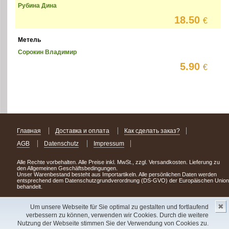
Рубина Дина
18.50
€
Метель
Сорокин Владимир
5.90
€
Главная
Доставка и оплата
Как сделать заказ?
AGB
Datenschutz
Impressum
Alle Rechte vorbehalten. Alle Preise inkl. MwSt., zzgl. Versandkosten. Lieferung zu
den Allgemeinen Geschäftsbedingungen.
Unser Warenbestand besteht aus Importartikeln. Alle persönlichen Daten werden
entsprechend dem Datenschutzgrundverordnung (DS-GVO) der Europäischen Union
behandelt.
Сделав заказ сегодня, уже через день или два Вы можете стать обладателем
✖
НОВИНКИ из Германии
! Удачного поиска!
Um unsere Webseite für Sie optimal zu gestalten und fortlaufend
verbessern zu können, verwenden wir Cookies. Durch die weitere
Copyright 2003 - 2023 © Express-Kniga
Nutzung der Webseite stimmen Sie der Verwendung von Cookies zu.
Разработка:
V.A.Vorobiev