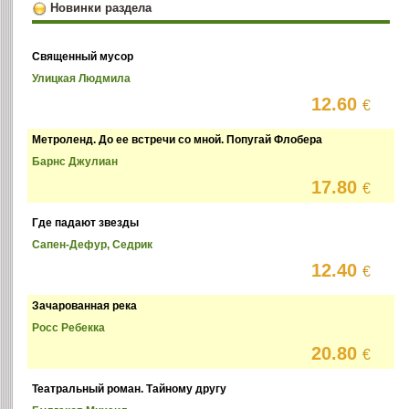
Новинки раздела
Священный мусор
Улицкая Людмила
12.60
€
Метроленд. До ее встречи со мной. Попугай Флобера
Барнс Джулиан
17.80
€
Где падают звезды
Сапен-Дефур, Седрик
12.40
€
Зачарованная река
Росс Ребекка
20.80
€
Театральный роман. Тайному другу