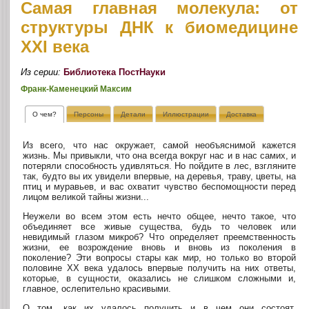
Самая главная молекула: от
структуры ДНК к биомедицине
XXI века
Из серии:
Библиотека ПостНауки
Франк-Каменецкий Максим
О чем?
Персоны
Детали
Иллюстрации
Доставка
Из всего, что нас окружает, самой необъяснимой кажется
жизнь. Мы привыкли, что она всегда вокруг нас и в нас самих, и
потеряли способность удивляться. Но пойдите в лес, взгляните
так, будто вы их увидели впервые, на деревья, траву, цветы, на
птиц и муравьев, и вас охватит чувство беспомощности перед
лицом великой тайны жизни...
Неужели во всем этом есть нечто общее, нечто такое, что
объединяет все живые существа, будь то человек или
невидимый глазом микроб? Что определяет преемственность
жизни, ее возрождение вновь и вновь из поколения в
поколение? Эти вопросы стары как мир, но только во второй
половине XX века удалось впервые получить на них ответы,
которые, в сущности, оказались не слишком сложными и,
главное, ослепительно красивыми.
О том, как их удалось получить и в чем они состоят,