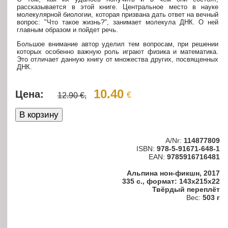
рассказывается в этой книге. Центральное место в науке
молекулярной биологии, которая призвана дать ответ на вечный
вопрос: "Что такое жизнь?", занимает молекула ДНК. О ней
главным образом и пойдет речь.
Большое внимание автор уделил тем вопросам, при решении
которых особенно важную роль играют физика и математика.
Это отличает данную книгу от множества других, посвященных
ДНК.
10.40
Цена:
€
12.90 €,
A/Nr:
114877809
ISBN:
978-5-91671-648-1
EAN:
9785916716481
Альпина нон-фикшн, 2017
335 с., формат: 143x215x22
Твёрдый переплёт
Вес:
503 г