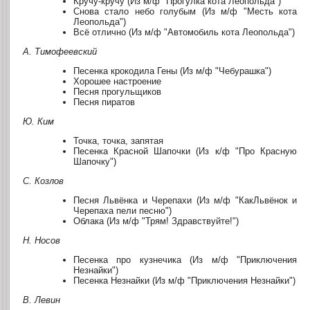
Кручу-кручу (Из м/ф "Прогулка кота Леопольда")
Снова стало небо голубым (Из м/ф "Месть кота
Леопольда")
Всё отлично (Из м/ф "Автомобиль кота Леопольда")
А. Тимофеевский
Песенка крокодила Гены (Из м/ф "Чебурашка")
Хорошее настроение
Песня прогульщиков
Песня пиратов
Ю. Ким
Точка, точка, запятая
Песенка Красной Шапочки (Из к/ф "Про Красную
Шапочку")
С. Козлов
Песня Львёнка и Черепахи (Из м/ф "КакЛьвёнок и
Черепаха пели песню")
Облака (Из м/ф "Трям! Здравствуйте!")
Н. Носов
Песенка про кузнечика (Из м/ф "Приключения
Незнайки")
Песенка Незнайки (Из м/ф "Приключения Незнайки")
В. Левин