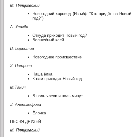
М. Пляцковский
Новогодний хоровод (Из м/ф "Кто придёт на Новый
год?")
A. Усачёв
Откуда приходит Новый год?
Волшебный клей
B. Берестов
Новогоднее происшествие
З. Петрова
Наша ёлка
К нам приходит Новый год
М.Танич
В ноль часов и ноль минут
З. Александрова
Ёлочка
ПЕСНЯ ДРУЗЕЙ
М. Пляцковский