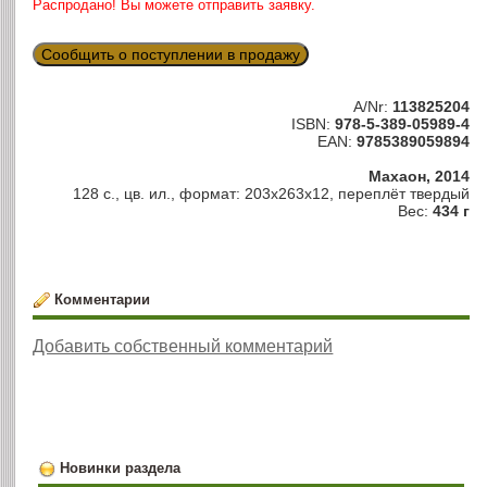
Распродано! Вы можете отправить заявку.
Сообщить о поступлении в продажу
A/Nr:
113825204
ISBN:
978-5-389-05989-4
EAN:
9785389059894
Махаон, 2014
128 с., цв. ил., формат: 203х263х12, переплёт твердый
Вес:
434 г
Комментарии
Добавить собственный комментарий
Новинки раздела