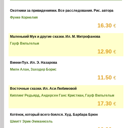
Охотники за привидениями. Все расследования. Рис. автора
Функе Корнелия
16.30
€
Маленький Мук и другие сказки. Ил. М. Митрофанова
Гауф Вильгельм
12.90
€
Винни-Пух. Ил. Э. Назарова
Милн Алан, Заходер Борис
11.50
€
Восточные сказки. Ил. Аси Любимовой
Киплинг Редьярд, Андерсен Ганс Кристиан, Гауф Вильгельм
17.30
€
Котёнок, который всего боялся. Худ. Барбара Брюн
Шмитт Эрик-Эмманюэль