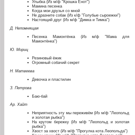
Улыбка (Из м/ф "Крошка Енот")
Мамина песенка
Когда мои друзья со мной
Не дразните собак (Из к/ф "Голубые сыроежки")
Настоящий друг (Из м/ф "Димка и Тимка")
Д. Непомнящая
Песенка Мамонтёнка (Из м/ф "Мама для
Мамонтёнка")
Ю. Мориц
Резиновый ёжик
Огромный собачий секрет
Н. Матвеева
Девочка и пластилин
З. Петрова
Баю-бай
Ар. Хайт
Неприятность эту мы переживём (Из м/ф "Леопольд
и золотая рыбка")
На крутом бережку (Из м/ф "Леопольд и золотая
рыбка")
Хвост за хвост (Из м/ф "Прогулка кота Леопольда")