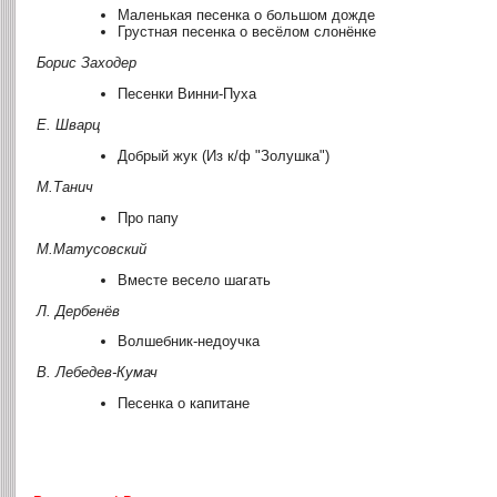
Маленькая песенка о большом дожде
Грустная песенка о весёлом слонёнке
Борис Заходер
Песенки Винни-Пуха
Е. Шварц
Добрый жук (Из к/ф "Золушка")
М.Танич
Про папу
М.Матусовский
Вместе весело шагать
Л. Дербенёв
Волшебник-недоучка
В. Лебедев-Кумач
Песенка о капитане