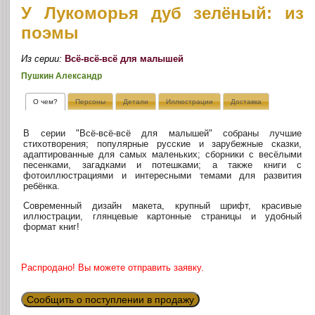
У Лукоморья дуб зелёный: из
поэмы
Из серии:
Всё-всё-всё для малышей
Пушкин Александр
О чем?
Персоны
Детали
Иллюстрации
Доставка
В серии "Всё-всё-всё для малышей" собраны лучшие
стихотворения; популярные русские и зарубежные сказки,
адаптированные для самых маленьких; сборники с весёлыми
песенками, загадками и потешками; а также книги с
фотоиллюстрациями и интересными темами для развития
ребёнка.
Современный дизайн макета, крупный шрифт, красивые
иллюстрации, глянцевые картонные страницы и удобный
формат книг!
Распродано! Вы можете отправить заявку.
Сообщить о поступлении в продажу