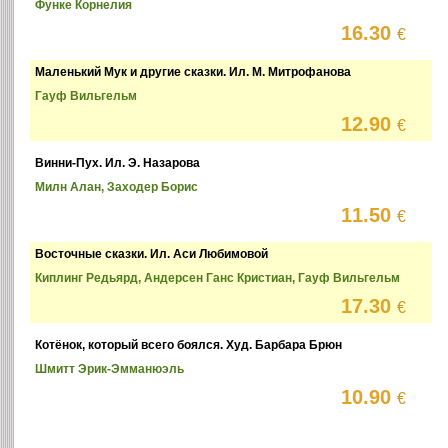
Функе Корнелия
16.30
€
Маленький Мук и другие сказки. Ил. М. Митрофанова
Гауф Вильгельм
12.90
€
Винни-Пух. Ил. Э. Назарова
Милн Алан, Заходер Борис
11.50
€
Восточные сказки. Ил. Аси Любимовой
Киплинг Редьярд, Андерсен Ганс Кристиан, Гауф Вильгельм
17.30
€
Котёнок, который всего боялся. Худ. Барбара Брюн
Шмитт Эрик-Эмманюэль
10.90
€