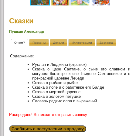
Сказки
Пушкин Александр
О чем?
Персоны
Детали
Иллюстрации
Доставка
Содержание:
Руслан и Людмила (отрывок)
Сказка о царе Салтане, о сыне его славном и
могучем богатыре князе Гвидоне Салтановиче и о
прекрасной царевне Лебеди
Сказка о рыбаке и рыбке
Сказка о попе и о работнике его Балде
Сказка о мертвой царевне
Сказка о золотом петушке
Словарь редких слов и выражений
Распродано! Вы можете отправить заявку.
Сообщить о поступлении в продажу