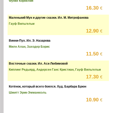
Функе Корнелия
16.30
€
Маленький Мук и другие сказки. Ил. М. Митрофанова
Гауф Вильгельм
12.90
€
Винни-Пух. Ил. Э. Назарова
Милн Алан, Заходер Борис
11.50
€
Восточные сказки. Ил. Аси Любимовой
Киплинг Редьярд, Андерсен Ганс Кристиан, Гауф Вильгельм
17.30
€
Котёнок, который всего боялся. Худ. Барбара Брюн
Шмитт Эрик-Эмманюэль
10.90
€