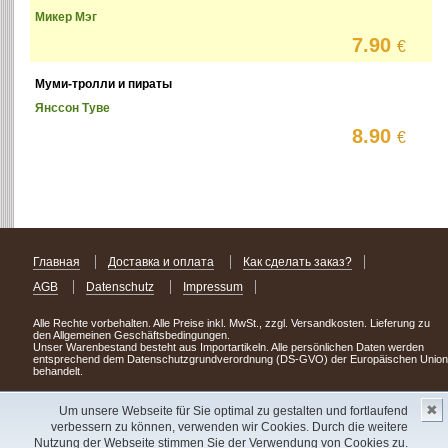
Микер Мэг
7.90
€
Муми-тролли и пираты
Янссон Туве
8.90
€
Главная
Доставка и оплата
Как сделать заказ?
AGB
Datenschutz
Impressum
Alle Rechte vorbehalten. Alle Preise inkl. MwSt., zzgl. Versandkosten. Lieferung zu
den Allgemeinen Geschäftsbedingungen.
Unser Warenbestand besteht aus Importartikeln. Alle persönlichen Daten werden
entsprechend dem Datenschutzgrundverordnung (DS-GVO) der Europäischen Union
behandelt.
Сделав заказ сегодня, уже через день или два Вы можете стать обладателем
✖
НОВИНКИ из Германии
! Удачного поиска!
Um unsere Webseite für Sie optimal zu gestalten und fortlaufend
verbessern zu können, verwenden wir Cookies. Durch die weitere
Copyright 2003 - 2023 © Express-Kniga
Nutzung der Webseite stimmen Sie der Verwendung von Cookies zu.