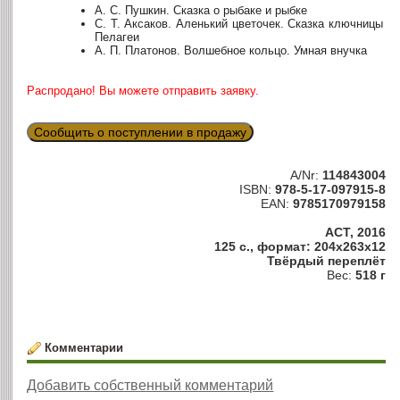
А. С. Пушкин. Сказка о рыбаке и рыбке
С. Т. Аксаков. Аленький цветочек. Сказка ключницы
Пелагеи
А. П. Платонов. Волшебное кольцо. Умная внучка
Распродано! Вы можете отправить заявку.
Сообщить о поступлении в продажу
A/Nr:
114843004
ISBN:
978-5-17-097915-8
EAN:
9785170979158
АСТ, 2016
125 с., формат: 204x263x12
Твёрдый переплёт
Вес:
518 г
Комментарии
Добавить собственный комментарий