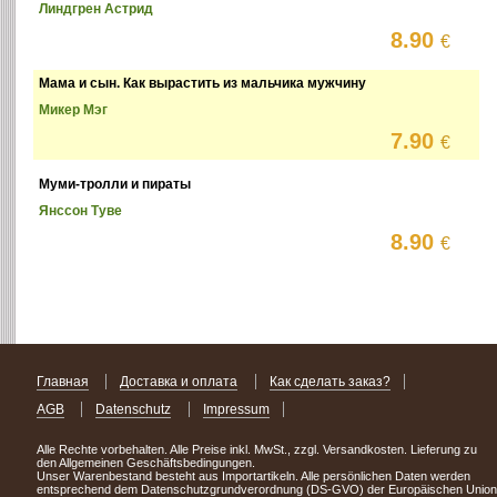
Линдгрен Астрид
8.90
€
Мама и сын. Как вырастить из мальчика мужчину
Микер Мэг
7.90
€
Муми-тролли и пираты
Янссон Туве
8.90
€
Главная
Доставка и оплата
Как сделать заказ?
AGB
Datenschutz
Impressum
Alle Rechte vorbehalten. Alle Preise inkl. MwSt., zzgl. Versandkosten. Lieferung zu
den Allgemeinen Geschäftsbedingungen.
Unser Warenbestand besteht aus Importartikeln. Alle persönlichen Daten werden
entsprechend dem Datenschutzgrundverordnung (DS-GVO) der Europäischen Union