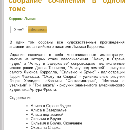
собрание сочинений в одном
томе
Кэрролл Льюис
О чем?
Доставка
В один том собраны все художественные произведения
знаменитого английского писателя Льюиса Кэрролла.
Издание включает в себя многочисленные иллюстрации,
многие из которых стали классическими. "Алису в Стране
чудес" и "Алису в Зазеркалье" сопровождают великолепные
иллюстрации Джона Тенниела, "Алису под землей" - рисунки
самого Льюиса Кэрролла, "Сильвию и Бруно" - иллюстрации
Гарри Фарнисса, "Охоту на Снарка" - удивительные рисунки
Генри Холидэя, сборники "Фантасмагория", "История с
узелками" и "Три заката" - рисунки знаменитого американского
художника Артура Фроста.
Содержание:
Алиса в Стране Чудес
Алиса в Зазеркалье
Алиса под землей
Сильвия и Бруно
Сильвия и Бруно. Окончание
Охота на Снарка