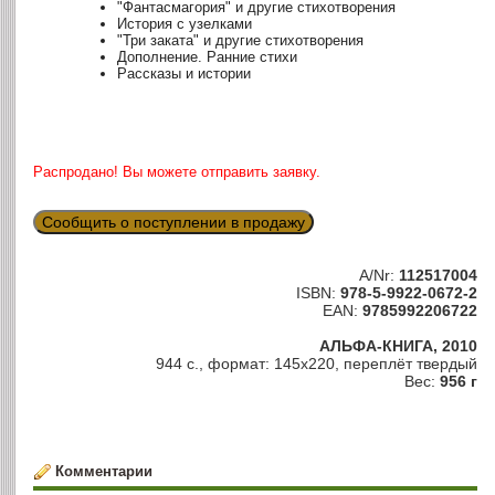
"Фантасмагория" и другие стихотворения
История с узелками
"Три заката" и другие стихотворения
Дополнение. Ранние стихи
Рассказы и истории
Распродано! Вы можете отправить заявку.
Сообщить о поступлении в продажу
A/Nr:
112517004
ISBN:
978-5-9922-0672-2
EAN:
9785992206722
АЛЬФА-КНИГА, 2010
944 с., формат: 145х220, переплёт твердый
Вес:
956 г
Комментарии