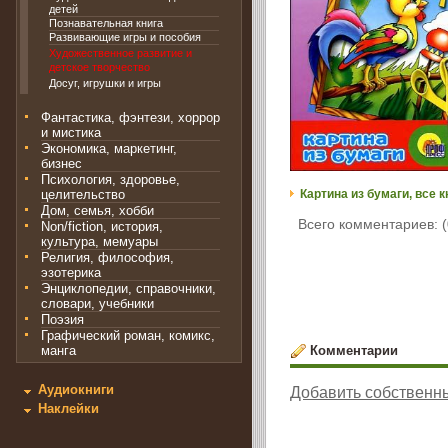
детей
Познавательная книга
Развивающие игры и пособия
Художественное развитие и
детское творчество
Досуг, игрушки и игры
Фантастика, фэнтези, хоррор
и мистика
Экономика, маркетинг,
бизнес
Психология, здоровье,
целительство
Картина из бумаги, все к
Дом, семья, хобби
Всего комментариев: (
Non/fiction, история,
культура, мемуары
Религия, философия,
эзотерика
Энциклопедии, справочники,
словари, учебники
Поэзия
Графический роман, комикс,
Комментарии
манга
Аудиокниги
Добавить собственн
Наклейки