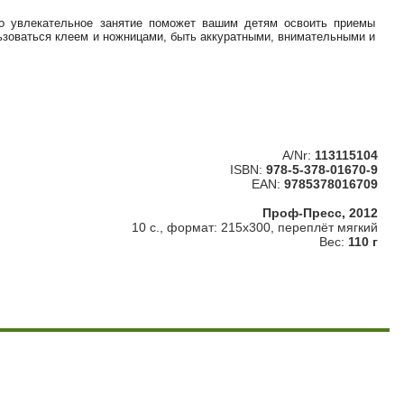
то увлекательное занятие поможет вашим детям освоить приемы
льзоваться клеем и ножницами, быть аккуратными, внимательными и
A/Nr:
113115104
ISBN:
978-5-378-01670-9
EAN:
9785378016709
Проф-Пресс, 2012
10 с., формат: 215x300, переплёт мягкий
Вес:
110 г