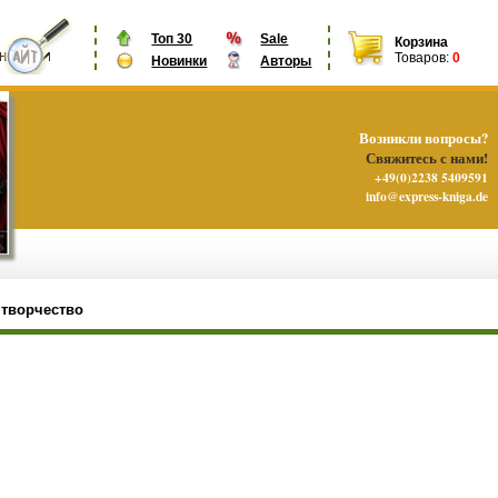
Топ 30
Sale
Корзина
Товаров:
0
Новинки
Авторы
Возникли вопросы?
Свяжитесь с нами!
+49(0)2238 5409591
info@express-kniga.de
 творчество