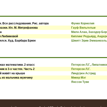
. Все расследования. Рис. автора
Функе Корнелия
казки. Ил. М. Митрофанова
Гауф Вильгельм
ва
Милн Алан, Заходер Бор
си Любимовой
Киплинг Редьярд, Андер
оялся. Худ. Барбара Брюн
Шмитт Эрик-Эмманюэль
ках математики. 2 класс
Петерсон Л.Г., Липатнико
ик в 3-х частях. Часть 2
Петерсон Л.Г.
й живёт на крыше
Линдгрен Астрид
ь из мальчика мужчину
Микер Мэг
Янссон Туве