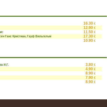
16.30
€
12.90
€
11.50
ис
€
17.30
сен Ганс Кристиан, Гауф Вильгельм
€
10.90
€
3.80
ва И.Г.
€
4.90
€
8.90
€
7.90
€
8.90
€