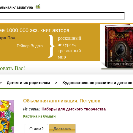
альная клавиатура
е 1000 000 экз. книг автора
роскошный
ара По»
антураж,
Тейлор Эндрю
тревожный
мир
овать Вас!
>
Детям и их родителям
>
Художественное развитие и детское
Объемная аппликация. Петушок
Из серии:
Наборы для детского творчества
Картина из бумаги
О чем?
Доставка