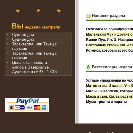
*
*
*
Новинки раздела
Вы
недавно смотрели
Охотники за привидениями
Судные дни
Маленький Мук и другие с
Судные дни
Винни-Пух. Ил. Э. Назаро
Тарантелла, или Танец с
Восточные сказки. Ил. А
пауками
Котёнок, который всего б
Тарантелла, или Танец с
пауками
Цыганская невеста
Бестселлеры недели
Алиса в Зазеркалье.
Аудиокнига (MP3 - 1 CD)
Устные упражнения на уро
Математика. 3 класс. Учебн
Малыш и Карлсон, которы
Мама и сын. Как вырастит
Муми-тролли и пираты