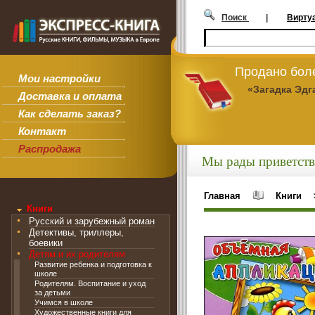
Поиск
|
Вирту
Продано боле
Мои настройки
«Загадка Эдг
Доставка и оплата
Как сделать заказ?
Контакт
Распродажа
Мы рады приветств
Главная
Книги
Книги
Русский и зарубежный роман
Детективы, триллеры,
боевики
Детям и их родителям
Развитие ребенка и подготовка к
школе
Родителям. Воспитание и уход
за детьми
Учимся в школе
Художественные книги для