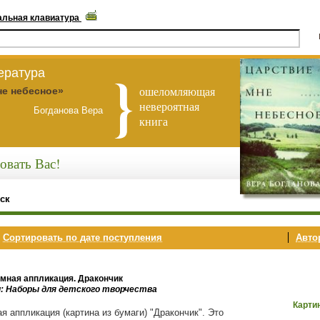
альная клавиатура
ература
ошеломляющая
не небесное»
невероятная
Богданова Вера
книга
овать Вас!
ск
,
Сортировать по дате поступления
Автор
мная аппликация. Дракончик
и: Наборы для детского творчества
Карти
я аппликация (картина из бумаги) "Дракончик". Это