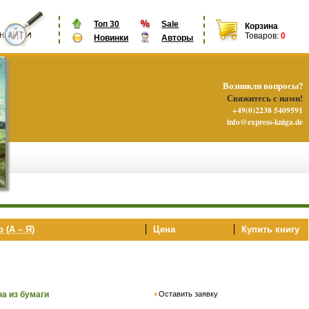
Топ 30
Sale
Корзина
Товаров:
0
Новинки
Авторы
Возникли вопросы?
Свяжитесь с нами!
+49(0)2238 5409591
info@express-kniga.de
 (А – Я)
Цена
Купить книгу
Оставить заявку
на из бумаги