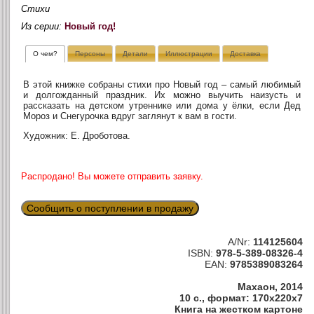
Стихи
Из серии:
Новый год!
О чем?
Персоны
Детали
Иллюстрации
Доставка
В этой книжке собраны стихи про Новый год – самый любимый
и долгожданный праздник. Их можно выучить наизусть и
рассказать на детском утреннике или дома у ёлки, если Дед
Мороз и Снегурочка вдруг заглянут к вам в гости.
Художник: Е. Дроботова.
Распродано! Вы можете отправить заявку.
Сообщить о поступлении в продажу
A/Nr:
114125604
ISBN:
978-5-389-08326-4
EAN:
9785389083264
Махаон, 2014
10 с., формат: 170x220x7
Книга на жестком картоне