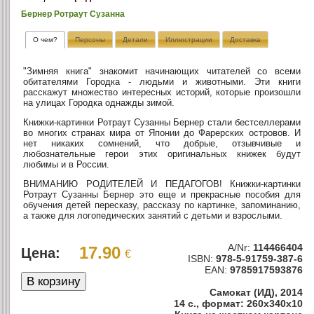
Бернер Ротраут Сузанна
О чем?
Персоны
Детали
Иллюстрации
Доставка
"Зимняя книга" знакомит начинающих читателей со всеми
обитателями Городка - людьми и животными. Эти книги
расскажут множество интересных историй, которые произошли
на улицах Городка однажды зимой.
Книжки-картинки Ротраут Сузанны Бернер стали бестселлерами
во многих странах мира от Японии до Фарерских островов. И
нет никаких сомнений, что добрые, отзывчивые и
любознательные герои этих оригинальных книжек будут
любимы и в России.
ВНИМАНИЮ РОДИТЕЛЕЙ И ПЕДАГОГОВ! Книжки-картинки
Ротраут Сузанны Бернер это еще и прекрасные пособия для
обучения детей пересказу, рассказу по картинке, запоминанию,
а также для логопедических занятий с детьми и взрослыми.
A/Nr:
114466404
17.90
Цена:
€
ISBN:
978-5-91759-387-6
EAN:
9785917593876
Самокат (ИД), 2014
14 с., формат: 260x340x10