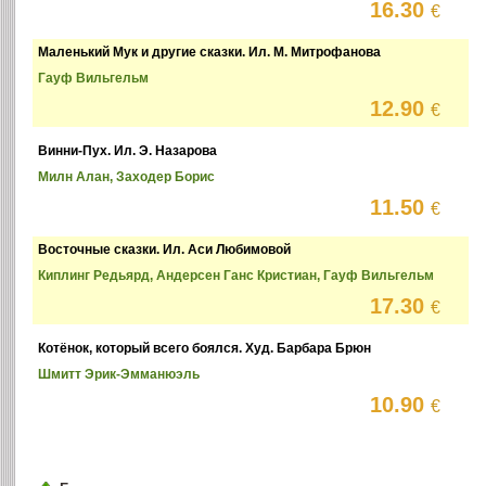
16.30
€
Маленький Мук и другие сказки. Ил. М. Митрофанова
Гауф Вильгельм
12.90
€
Винни-Пух. Ил. Э. Назарова
Милн Алан, Заходер Борис
11.50
€
Восточные сказки. Ил. Аси Любимовой
Киплинг Редьярд, Андерсен Ганс Кристиан, Гауф Вильгельм
17.30
€
Котёнок, который всего боялся. Худ. Барбара Брюн
Шмитт Эрик-Эмманюэль
10.90
€