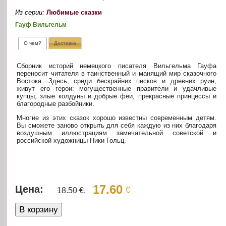
Из серии:
Любимые сказки
Гауф Вильгельм
О чем?
Доставка
Сборник историй немецкого писателя Вильгельма Гауфа
переносит читателя в таинственный и манящий мир сказочного
Востока. Здесь, среди бескрайних песков и древних руин,
живут его герои: могущественные правители и удачливые
купцы, злые колдуны и добрые феи, прекрасные принцессы и
благородные разбойники.
Многие из этих сказок хорошо известны современным детям.
Вы сможете заново открыть для себя каждую из них благодаря
воздушным иллюстрациям замечательной советской и
российской художницы Ники Гольц.
17.60
Цена:
€
18.50 €,