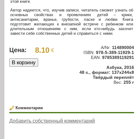
этой книге.
Автор надеется, что, изучив записи, читатель сможет узнать об
основных свойствах и проявлениях детей – крике,
антисанитарии, вранье, грубости, ласке и любви. Книга
подготовит желающих к внезапной встрече с ребенком или
длительным отношениям с ним, если кто-нибудь захочет
завести себе собственных детей и справиться с ними.
A/Nr:
114890004
8.10
Цена:
€
ISBN:
978-5-389-11929-1
EAN:
9785389119291
Азбука, 2016
48 с., формат: 137x244x8
Твёрдый переплёт
Вес:
255 г
Комментарии
Добавить собственный комментарий