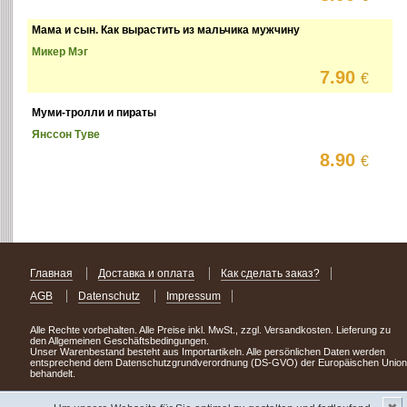
Мама и сын. Как вырастить из мальчика мужчину
Микер Мэг
7.90
€
Муми-тролли и пираты
Янссон Туве
8.90
€
Главная
Доставка и оплата
Как сделать заказ?
AGB
Datenschutz
Impressum
Alle Rechte vorbehalten. Alle Preise inkl. MwSt., zzgl. Versandkosten. Lieferung zu
den Allgemeinen Geschäftsbedingungen.
Unser Warenbestand besteht aus Importartikeln. Alle persönlichen Daten werden
entsprechend dem Datenschutzgrundverordnung (DS-GVO) der Europäischen Union
behandelt.
Сделав заказ сегодня, уже через день или два Вы можете стать обладателем