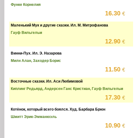
Функе Корнелия
16.30
€
Маленький Мук и другие сказки. Ил. М. Митрофанова
Гауф Вильгельм
12.90
€
Винни-Пух. Ил. Э. Назарова
Милн Алан, Заходер Борис
11.50
€
Восточные сказки. Ил. Аси Любимовой
Киплинг Редьярд, Андерсен Ганс Кристиан, Гауф Вильгельм
17.30
€
Котёнок, который всего боялся. Худ. Барбара Брюн
Шмитт Эрик-Эмманюэль
10.90
€