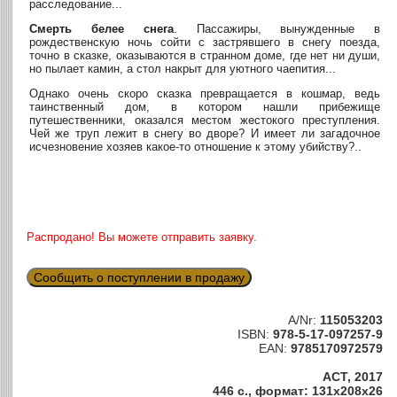
расследование...
Смерть белее снега
. Пассажиры, вынужденные в
рождественскую ночь сойти с застрявшего в снегу поезда,
точно в сказке, оказываются в странном доме, где нет ни души,
но пылает камин, а стол накрыт для уютного чаепития...
Однако очень скоро сказка превращается в кошмар, ведь
таинственный дом, в котором нашли прибежище
путешественники, оказался местом жестокого преступления.
Чей же труп лежит в снегу во дворе? И имеет ли загадочное
исчезновение хозяев какое-то отношение к этому убийству?..
Распродано! Вы можете отправить заявку.
Сообщить о поступлении в продажу
A/Nr:
115053203
ISBN:
978-5-17-097257-9
EAN:
9785170972579
АСТ, 2017
446 с., формат: 131x208x26