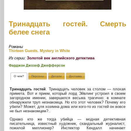
Тринадцать гостей. Смерть
белее снега
Романы
Thirteen Guests. Mystery in White
Из серии:
Золотой век английского детектива
Фарджон Джозеф Джефферсон
О чем?
Персоны
Детали
Доставка
Тринадцать гостей
. Тринадцать человек за столом — плохая
примета. Вот и прием, который лорд Эйвлинг устроил в своем
загородном имении, завершился весьма трагично: в комнате
обнаружили труп незнакомца. Но кто этот человек? Почему его
убили? Может, для хозяина дома или кого-то из гостей он вовсе
не был незнакомцем?..
Однако кто же тогда убийца — модная детективная
писательница, известный художник, скандальный журналист,
пожилой миллионер? Инспектор Кендалл начинает