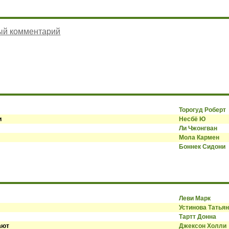
ый комментарий
Торогуд Роберт
и
Несбё Ю
Ли Чжонгван
Мола Кармен
Боннек Сидони
Леви Марк
Устинова Татья
Тартт Донна
ают
Джексон Холли