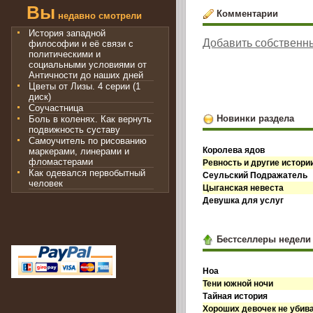
Вы
Комментарии
недавно смотрели
История западной
Добавить собственн
философии и её связи с
политическими и
социальными условиями от
Античности до наших дней
Цветы от Лизы. 4 серии (1
диск)
Соучастница
Новинки раздела
Боль в коленях. Как вернуть
подвижность суставу
Самоучитель по рисованию
Королева ядов
маркерами, линерами и
фломастерами
Ревность и другие истори
Как одевался первобытный
Сеульский Подражатель
человек
Цыганская невеста
Девушка для услуг
Бестселлеры недели
Ноа
Тени южной ночи
Тайная история
Хороших девочек не убив