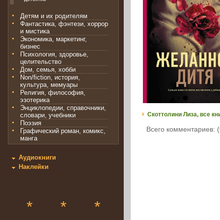
Детям и их родителям
Фантастика, фэнтези, хоррор
и мистика
Экономика, маркетинг,
бизнес
Психология, здоровье,
целительство
Дом, семья, хобби
Non/fiction, история,
культура, мемуары
Религия, философия,
эзотерика
Энциклопедии, справочники,
Скоттолини Лиза, все кн
словари, учебники
Поэзия
Всего комментариев: (
Графический роман, комикс,
манга
Аудиокниги
Наклейки
*
*
*