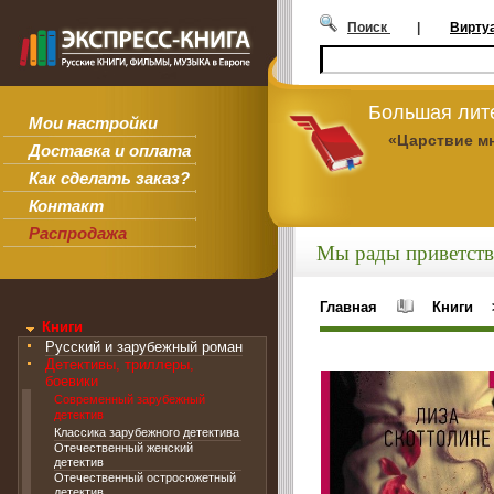
Поиск
|
Вирту
Большая лит
Мои настройки
«Царствие м
Доставка и оплата
Как сделать заказ?
Контакт
Распродажа
Мы рады приветств
Главная
Книги
Книги
Русский и зарубежный роман
Детективы, триллеры,
боевики
Современный зарубежный
детектив
Классика зарубежного детектива
Отечественный женский
детектив
Отечественный остросюжетный
детектив