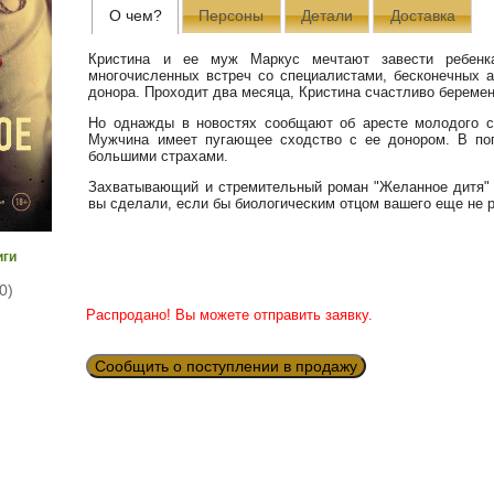
О чем?
Персоны
Детали
Доставка
Кристина и ее муж Маркус мечтают завести ребенка
многочисленных встреч со специалистами, бесконечных 
донора. Проходит два месяца, Кристина счастливо беремен
Но однажды в новостях сообщают об аресте молодого св
Мужчина имеет пугающее сходство с ее донором. В поп
большими страхами.
Захватывающий и стремительный роман "Желанное дитя" 
вы сделали, если бы биологическим отцом вашего еще не 
иги
0)
Распродано! Вы можете отправить заявку.
Сообщить о поступлении в продажу