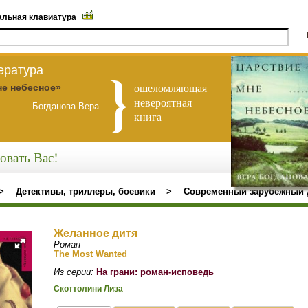
альная клавиатура
ература
ошеломляющая
не небесное»
невероятная
Богданова Вера
книга
овать Вас!
>
Детективы, триллеры, боевики
>
Современный зарубежный 
Желанное дитя
Роман
The Most Wanted
Из серии:
На грани: роман-исповедь
Скоттолини Лиза