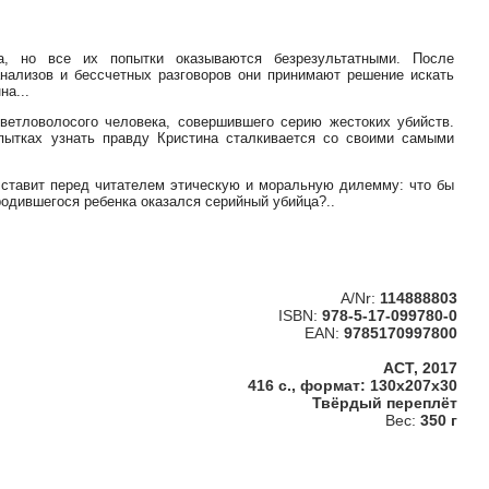
, но все их попытки оказываются безрезультатными. После
анализов и бессчетных разговоров они принимают решение искать
на...
етловолосого человека, совершившего серию жестоких убийств.
ытках узнать правду Кристина сталкивается со своими самыми
ставит перед читателем этическую и моральную дилемму: что бы
родившегося ребенка оказался серийный убийца?..
A/Nr:
114888803
ISBN:
978-5-17-099780-0
EAN:
9785170997800
АСТ, 2017
416 с., формат: 130x207x30
Твёрдый переплёт
Вес:
350 г