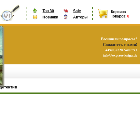
Топ 30
Sale
Корзина
Товаров:
0
Новинки
Авторы
Возникли вопросы?
Свяжитесь с нами!
+49(0)2238 5409591
info@express-kniga.de
детектив