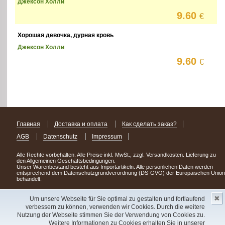
Джексон Холли
9.60
€
Хорошая девочка, дурная кровь
Джексон Холли
9.60
€
Главная
Доставка и оплата
Как сделать заказ?
AGB
Datenschutz
Impressum
Alle Rechte vorbehalten. Alle Preise inkl. MwSt., zzgl. Versandkosten. Lieferung zu
den Allgemeinen Geschäftsbedingungen.
Unser Warenbestand besteht aus Importartikeln. Alle persönlichen Daten werden
entsprechend dem Datenschutzgrundverordnung (DS-GVO) der Europäischen Union
behandelt.
Сделав заказ сегодня, уже через день или два Вы можете стать обладателем
✖
НОВИНКИ из Германии
! Удачного поиска!
Um unsere Webseite für Sie optimal zu gestalten und fortlaufend
verbessern zu können, verwenden wir Cookies. Durch die weitere
Copyright 2003 - 2023 © Express-Kniga
Nutzung der Webseite stimmen Sie der Verwendung von Cookies zu.
Разработка:
V.A.Vorobiev
Weitere Informationen zu Cookies erhalten Sie in unserer