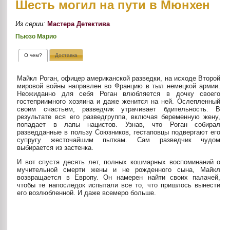
Шесть могил на пути в Мюнхен
Из серии:
Мастера Детектива
Пьюзо Марио
О чем?
Доставка
Майкл Роган, офицер американской разведки, на исходе Второй
мировой войны направлен во Францию в тыл немецкой армии.
Неожиданно для себя Роган влюбляется в дочку своего
гостеприимного хозяина и даже женится на ней. Ослепленный
своим счастьем, разведчик утрачивает бдительность. В
результате вся его разведгруппа, включая беременную жену,
попадает в лапы нацистов. Узнав, что Роган собирал
разведданные в пользу Союзников, гестаповцы подвергают его
супругу жесточайшим пыткам. Сам разведчик чудом
выбирается из застенка.
И вот спустя десять лет, полных кошмарных воспоминаний о
мучительной смерти жены и не рожденного сына, Майкл
возвращается в Европу. Он намерен найти своих палачей,
чтобы те напоследок испытали все то, что пришлось вынести
его возлюбленной. И даже всемеро больше.