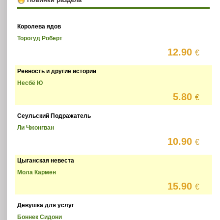
Королева ядов
Торогуд Роберт
12.90
€
Ревность и другие истории
Несбё Ю
5.80
€
Сеульский Подражатель
Ли Чжонгван
10.90
€
Цыганская невеста
Мола Кармен
15.90
€
Девушка для услуг
Боннек Сидони