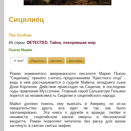
Сицилиец
The Sicillian
Из серии:
DETECTED. Тайна, покорившая мир
Пьюзо Марио
О чем?
Персоны
Детали
Доставка
Роман знаменитого американского писателя Марио Пьюзо
"Сицилиец" принято считать продолжением "Крестного отца" -
ведь в нем рассказывается о судьбе Майкла, младшего сына
Дона Корлеоне. Действие происходит на Сицилии, в последние
годы правления Муссолини. Главный герой Сальваторе Гильяно
борется за независимость Сицилии и сицилийского народа.
Майкл должен помочь ему выехать в Америку, но из-за
предательства друга, все идет не так, как было
запланировано... Эта книга о дружбе и вражде, любви и
ненависти, сицилийском законе омерты и бесконечной
вендетте. Роман позволяет читателю без риска для жизни
заглянуть в святая святых мафии.