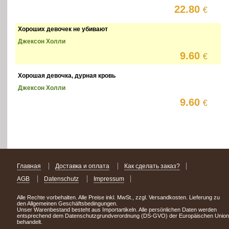
22.80
€
Хороших девочек не убивают
Джексон Холли
9.60
€
Хорошая девочка, дурная кровь
Джексон Холли
9.60
€
Главная
Доставка и оплата
Как сделать заказ?
AGB
Datenschutz
Impressum
Alle Rechte vorbehalten. Alle Preise inkl. MwSt., zzgl. Versandkosten. Lieferung zu
den Allgemeinen Geschäftsbedingungen.
Unser Warenbestand besteht aus Importartikeln. Alle persönlichen Daten werden
entsprechend dem Datenschutzgrundverordnung (DS-GVO) der Europäischen Union
behandelt.