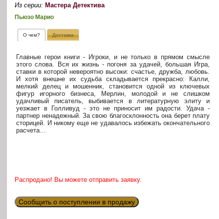
Из серии:
Мастера Детектива
Пьюзо Марио
О чем?
Доставка
Главные герои книги - Игроки, и не только в прямом смысле
этого слова. Вся их жизнь - погоня за удачей, большая Игра,
ставки в которой невероятно высоки: счастье, дружба, любовь.
И хотя внешне их судьба складывается прекрасно: Калли,
мелкий делец и мошенник, становится одной из ключевых
фигур игорного бизнеса, Мерлин, молодой и не слишком
удачливый писатель, выбивается в литературную элиту и
уезжает в Голливуд - это не приносит им радости. Удача -
партнер ненадежный. За свою благосклонность она берет плату
сторицей. И никому еще не удавалось избежать окончательного
расчета…
Распродано! Вы можете отправить заявку.
Сообщить о поступлении в продажу