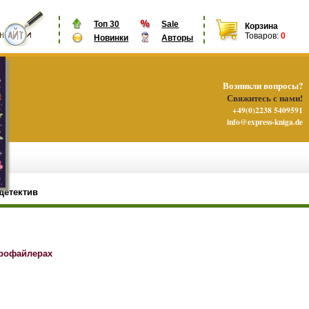
Топ 30
Sale
Корзина
Товаров:
0
Новинки
Авторы
Возникли вопросы?
Свяжитесь с нами!
+49(0)2238 5409591
info@express-kniga.de
детектив
профайлерах