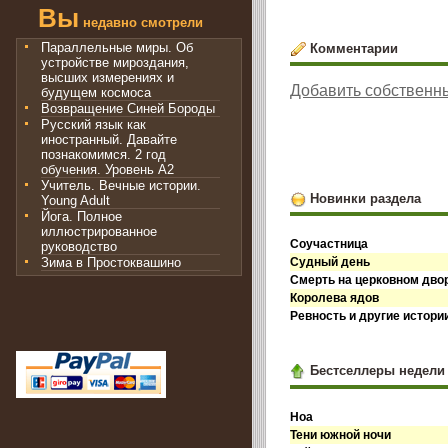
Вы
недавно смотрели
Параллельные миры. Об
Комментарии
устройстве мироздания,
высших измерениях и
Добавить собственн
будущем космоса
Возвращение Синей Бороды
Русский язык как
иностранный. Давайте
познакомимся. 2 год
обучения. Уровень А2
Учитель. Вечные истории.
Новинки раздела
Young Adult
Йога. Полное
иллюстрированное
Соучастница
руководство
Зима в Простоквашино
Судный день
Смерть на церковном дво
Королева ядов
Ревность и другие истори
Бестселлеры недели
Ноа
Тени южной ночи