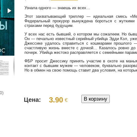
Узнала одного — знаешь их всех…
Этот захватывающий триллер — идеальная смесь «Ме
Федеральный прокурор вынуждена бороться с жуткими
страхами перед будущим.
У всех нас есть бывший, о котором мы сожалеем. Но бы
Он — печально известный серийный убийца Эдди Кэл, уже
Джессике удалось справиться с кошмарами прошлого —
счастливую жизнь вместе с дочкой… Казалось ровно до 
почерк. Убийца жестоко расправляется с семейными парами
ФБР просит Джессику принять участие в охоте на манья
контакт с бывшим мужем — человеком, буквально разорвав
Но в обмен на свою помощь ставит два условия, на котор
0)
3.90
Цена:
€