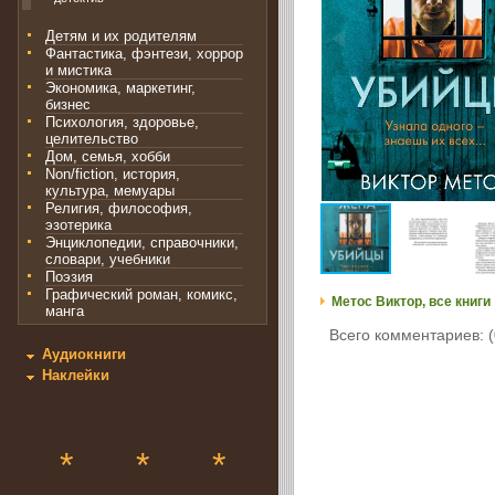
Детям и их родителям
Фантастика, фэнтези, хоррор
и мистика
Экономика, маркетинг,
бизнес
Психология, здоровье,
целительство
Дом, семья, хобби
Non/fiction, история,
культура, мемуары
Религия, философия,
эзотерика
Энциклопедии, справочники,
словари, учебники
Поэзия
Графический роман, комикс,
Метос Виктор, все книги
манга
Всего комментариев: (
Аудиокниги
Наклейки
*
*
*