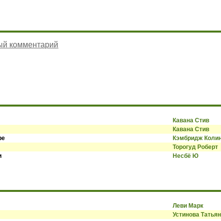
ый комментарий
Кавана Стив
Кавана Стив
ре
Кэмбридж Коли
Торогуд Роберт
и
Несбё Ю
Леви Марк
Устинова Татья