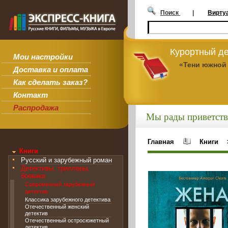
Поиск
|
Вирту
Курортный де
Мои настройки
«Тени южной
Доставка и оплата
Как сделать заказ?
Контакт
Распродажа
Мы рады приветств
Главная
Книги
Книги
Русский и зарубежный роман
Детективы, триллеры,
боевики
Современный зарубежный
детектив
Классика зарубежного детектива
Отечественный женский
детектив
Отечественный остросюжетный
детектив