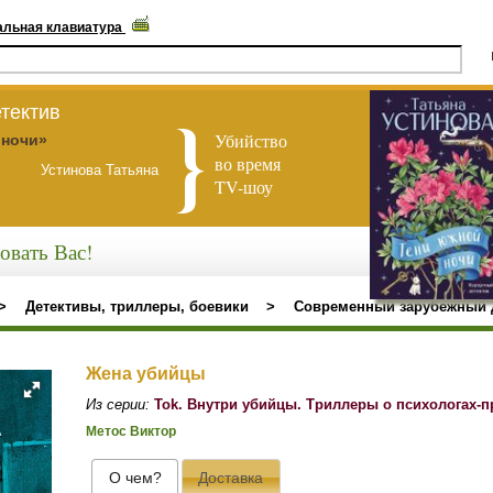
альная клавиатура
тектив
Убийство
 ночи»
во время
Устинова Татьяна
TV-шоу
овать Вас!
>
Детективы, триллеры, боевики
>
Современный зарубежный 
Жена убийцы
Из серии:
Tok. Внутри убийцы. Триллеры о психологах-
Метос Виктор
О чем?
Доставка