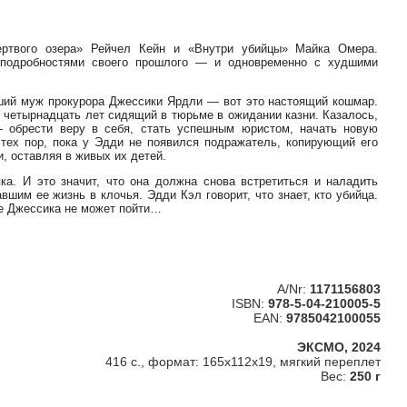
ртвого озера» Рейчел Кейн и «Внутри убийцы» Майка Омера.
 подробностями своего прошлого — и одновременно с худшими
вший муж прокурора Джессики Ярдли — вот это настоящий кошмар.
 четырнадцать лет сидящий в тюрьме в ожидании казни. Казалось,
 обрести веру в себя, стать успешным юристом, начать новую
тех пор, пока у Эдди не появился подражатель, копирующий его
, оставляя в живых их детей.
ка. И это значит, что она должна снова встретиться и наладить
шим ее жизнь в клочья. Эдди Кэл говорит, что знает, кто убийца.
ые Джессика не может пойти…
A/Nr:
1171156803
ISBN:
978-5-04-210005-5
EAN:
9785042100055
ЭКСМО, 2024
416 с., формат: 165х112х19, мягкий переплет
Вес:
250 г