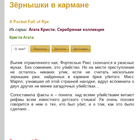
Зёрнышки в кармане
A Pocket Full of Rye
Из серии:
Агата Кристи. Серебряная коллекция
Кристи Агата
О чем?
Персоны
Детали
Доставка
Выпив отравленного чая, Фортескью Рекс скончался в ужасных
муках. Без сомнения, это убийство. Но на месте преступления
не осталось никаких улик, если не считать нескольких
зернышек ржи, найденных в кармане брюк убитого. Мисс
Марпл, узнавшая об этой странной находке, вдруг вспомнила о
двух других не менее загадочных убийствах...
Сопоставила факты и – поняла: над всеми убийствами витают
рифмы всем известного детского стишка! Уж очень похоже
говорится в нем о тех, кто был убит, и о том, как это было
сделано…