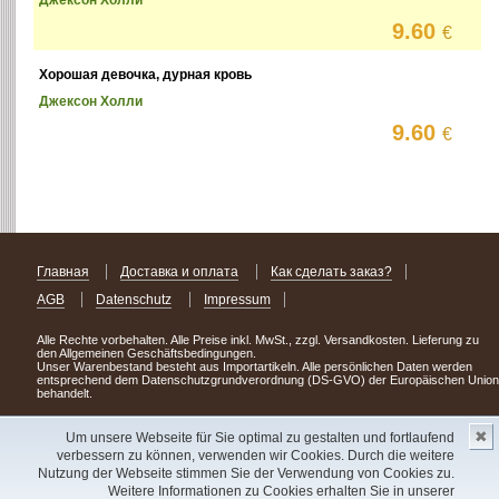
9.60
€
Хорошая девочка, дурная кровь
Джексон Холли
9.60
€
Главная
Доставка и оплата
Как сделать заказ?
AGB
Datenschutz
Impressum
Alle Rechte vorbehalten. Alle Preise inkl. MwSt., zzgl. Versandkosten. Lieferung zu
den Allgemeinen Geschäftsbedingungen.
Unser Warenbestand besteht aus Importartikeln. Alle persönlichen Daten werden
entsprechend dem Datenschutzgrundverordnung (DS-GVO) der Europäischen Union
behandelt.
Сделав заказ сегодня, уже через день или два Вы можете стать обладателем
✖
НОВИНКИ из Германии
! Удачного поиска!
Um unsere Webseite für Sie optimal zu gestalten und fortlaufend
verbessern zu können, verwenden wir Cookies. Durch die weitere
Copyright 2003 - 2023 © Express-Kniga
Nutzung der Webseite stimmen Sie der Verwendung von Cookies zu.
Разработка:
V.A.Vorobiev
Weitere Informationen zu Cookies erhalten Sie in unserer