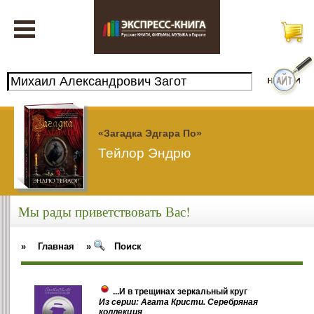
«Загадка Эдгара По»
Тейлор Эндрю
Мы рады приветствовать Вас!
»
Главная
»
Поиск
...И в трещинах зеркальный круг
Из серии: Агата Кристи. Серебряная
коллекция