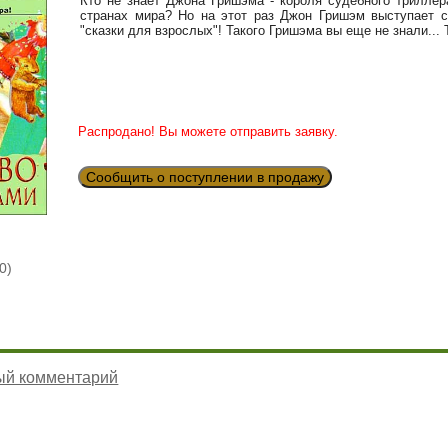
Кто не знает Джона Гришэма - короля судебного триллер
странах мира? Но на этот раз Джон Гришэм выступает с
"сказки для взрослых"! Такого Гришэма вы еще не знали...
Распродано! Вы можете отправить заявку.
Сообщить о поступлении в продажу
0)
ый комментарий