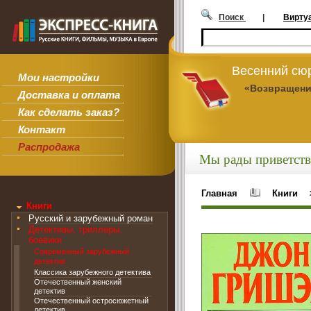
Поиск
|
Вирту
Весенний сюр
Мои настройки
«Возвращени
Доставка и оплата
Как сделать заказ?
Контакт
Распродажа
Мы рады приветств
Главная
Книги
Книги
Русский и зарубежный роман
Детективы, триллеры,
боевики
Современный зарубежный
детектив
Классика зарубежного детектива
Отечественный женский
детектив
Отечественный остросюжетный
детектив