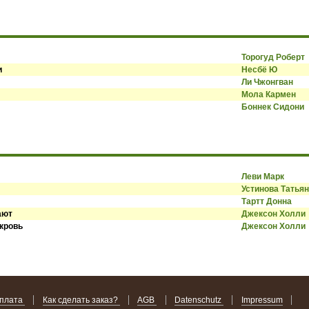
Торогуд Роберт
и
Несбё Ю
Ли Чжонгван
Мола Кармен
Боннек Сидони
Леви Марк
Устинова Татья
Тартт Донна
ают
Джексон Холли
 кровь
Джексон Холли
оплата
Как сделать заказ?
AGB
Datenschutz
Impressum