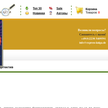
Топ 30
Sale
Корзина
Товаров:
0
Новинки
Авторы
Возникли вопросы?
Свяжитесь с нами!
+49(0)2238 5409591
info@express-kniga.de
детектив