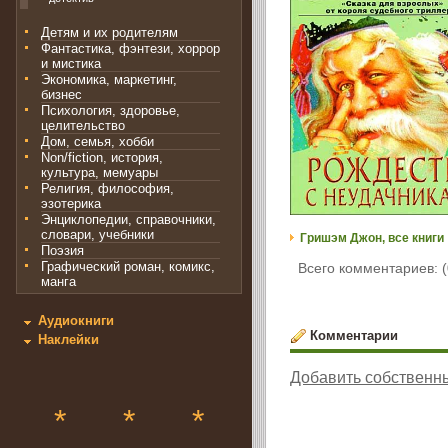
Детям и их родителям
Фантастика, фэнтези, хоррор
и мистика
Экономика, маркетинг,
бизнес
Психология, здоровье,
целительство
Дом, семья, хобби
Non/fiction, история,
культура, мемуары
Религия, философия,
эзотерика
Энциклопедии, справочники,
словари, учебники
Гришэм Джон, все книги
Поэзия
Графический роман, комикс,
Всего комментариев: (
манга
Аудиокниги
Комментарии
Наклейки
Добавить собственн
*
*
*