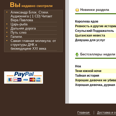
Вы
недавно смотрели
Новинки раздела
Александр Блок. Стихи.
Аудиокнига ( 1 CD) Читает
Вера Павлова
Королева ядов
Царь-рыба
Ревность и другие истори
Дальняя дорога
Сеульский Подражатель
Путь слез
Цыганская невеста
Галили.
Девушка для услуг
Самая главная молекула: от
структуры ДНК к
биомедицине XXI века
Бестселлеры недели
Ноа
Тени южной ночи
Тайная история
Хороших девочек не убив
Хорошая девочка, дурная
Главная
Доставка и 