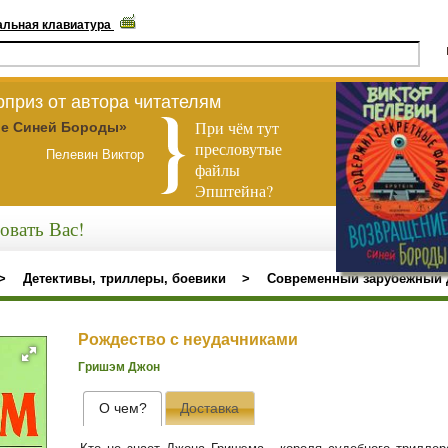
альная клавиатура
приз от автора читателям
При чём тут
е Синей Бороды»
пресловутые
Пелевин Виктор
файлы
Эпштейна?
овать Вас!
>
Детективы, триллеры, боевики
>
Современный зарубежный 
Рождество с неудачниками
Гришэм Джон
О чем?
Доставка