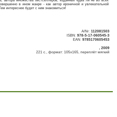
а, автора множества бестселлеров, изданных едва ли не во всех
овершенно в ином жанре - как автор ироничной и увлекательной
 Тем интереснее будет с ним знакомиться!
A/Nr:
112081503
ISBN:
978-5-17-060545-3
EAN:
9785170605453
, 2009
221 с., формат: 105х165, переплёт мягкий