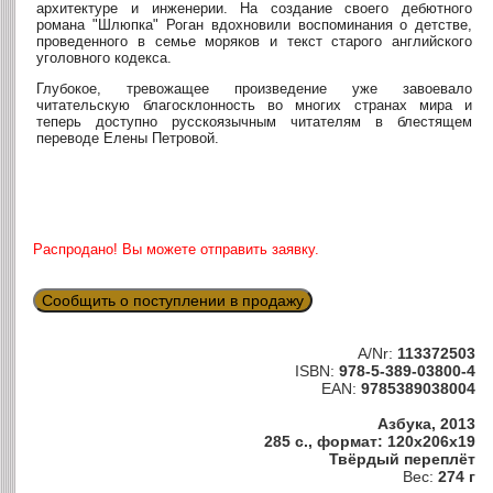
архитектуре и инженерии. На создание своего дебютного
романа "Шлюпка" Роган вдохновили воспоминания о детстве,
проведенного в семье моряков и текст старого английского
уголовного кодекса.
Глубокое, тревожащее произведение уже завоевало
читательскую благосклонность во многих странах мира и
теперь доступно русскоязычным читателям в блестящем
переводе Елены Петровой.
Распродано! Вы можете отправить заявку.
Сообщить о поступлении в продажу
A/Nr:
113372503
ISBN:
978-5-389-03800-4
EAN:
9785389038004
Азбука, 2013
285 с., формат: 120x206x19
Твёрдый переплёт
Вес:
274 г