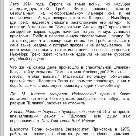
Лето 1914 года. Европа на грани войны, но будущее
двадцатидвухлетней Грейс Винтер наконец кажется
безоблачным: на комфортабельном лайнере она и ее
новоиспеченный муж возвращаются из Лондона в Нью-Йорк,
где Грейс надеется снискать расположение его матери. Но
посреди Атлантики на "Императрице Александре" происходит
загадочный взрыв; судно начинает тонуть, и муж успевает
пристроить Грейс в переполненную спасательную шлюпку. За
те три недели, что шлюпку носит по волнам, Грейс открывает в
себе такие бездны, о которых прежде и не догадывалась. Не
всем суждено выжить в этом испытании, но по возвращении в
Нью-Йорк Грейс ждет испытание едва ли не более суровое:
судебный процесс.
Что же на самом деле произошло в спасательной шлюпке?
Какую тайну скрывала "Императрица Александра"? На что вы
готовы, чтобы выжить? Мастерски используя обманчиво
простой слог, Шарлотта Роган на примере кораблекрушения и
борьбы за жизнь исследует привычку людей к самообману.
Дж. М. Кутзее (лауреат Нобелевской премии)
Какая
великолепная книга. Не могу даже вообразить кого-нибудь, кто,
раскрыв "Шлюпку", захочет ее отложить.
Хилари Мантел (лауреат Букеровской премии)
Это не просто
впечатляющий дебют - "Шлюпка" всю душу вам
переворачивает.
New York Times Book Review
Шарлотта Роган окончила Университет Принстона в 1975,
работала в различных областях, уделяя особенное внимание