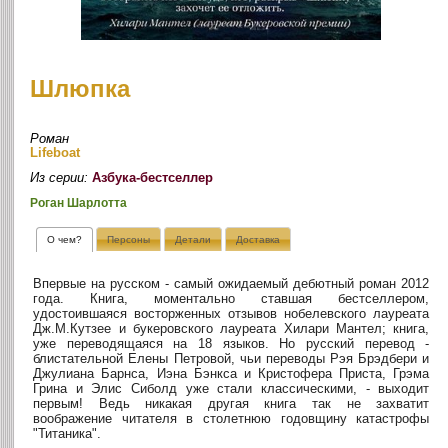
Шлюпка
Роман
Lifeboat
Из серии:
Азбука-бестселлер
Роган Шарлотта
О чем?
Персоны
Детали
Доставка
Впервые на русском - самый ожидаемый дебютный роман 2012
года. Книга, моментально ставшая бестселлером,
удостоившаяся восторженных отзывов нобелевского лауреата
Дж.М.Кутзее и букеровского лауреата Хилари Мантел; книга,
уже переводящаяся на 18 языков. Но русский перевод -
блистательной Елены Петровой, чьи переводы Рэя Брэдбери и
Джулиана Барнса, Иэна Бэнкса и Кристофера Приста, Грэма
Грина и Элис Сиболд уже стали классическими, - выходит
первым! Ведь никакая другая книга так не захватит
воображение читателя в столетнюю годовщину катастрофы
"Титаника".