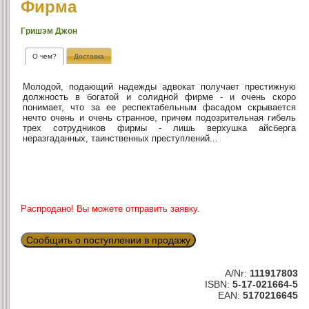
Фирма
Гришэм Джон
О чем?
Доставка
Молодой, подающий надежды адвокат получает престижную
должность в богатой и солидной фирме - и очень скоро
понимает, что за ее респектабельным фасадом скрывается
нечто очень и очень странное, причем подозрительная гибель
трех сотрудников фирмы - лишь верхушка айсберга
неразгаданных, таинственных преступлений...
Распродано! Вы можете отправить заявку.
Сообщить о поступлении в продажу
A/Nr:
111917803
ISBN:
5-17-021664-5
EAN:
5170216645