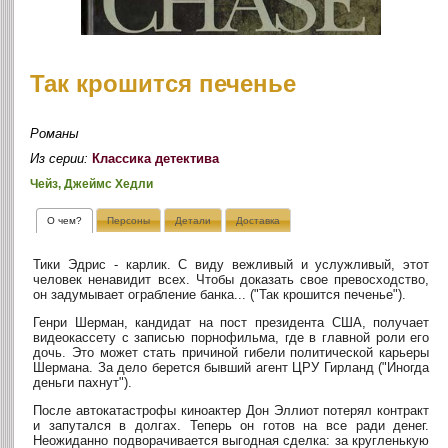
Так крошится печенье
Романы
Из серии:
Классика детектива
Чейз, Джеймс Хедли
О чем?
Персоны
Детали
Доставка
Тики Эдрис - карлик. С виду вежливый и услужливый, этот
человек ненавидит всех. Чтобы доказать свое превосходство,
он задумывает ограбление банка... ("Так крошится печенье").
Генри Шерман, кандидат на пост президента США, получает
видеокассету с записью порнофильма, где в главной роли его
дочь. Это может стать причиной гибели политической карьеры
Шермана. За дело берется бывший агент ЦРУ Гирланд ("Иногда
деньги пахнут").
После автокатастрофы киноактер Дон Эллиот потерял контракт
и запутался в долгах. Теперь он готов на все ради денег.
Неожиданно подворачивается выгодная сделка: за кругленькую