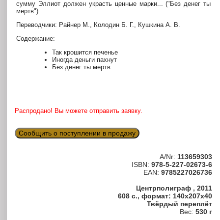
сумму Эллиот должен украсть ценные марки... ("Без денег ты
мертв").
Переводчики: Райнер М., Колодин Б. Г., Кушкина А. В.
Содержание:
Так крошится печенье
Иногда деньги пахнут
Без денег ты мертв
Распродано! Вы можете отправить заявку.
Сообщить о поступлении в продажу
A/Nr:
113659303
ISBN:
978-5-227-02673-6
EAN:
9785227026736
Центрполиграф , 2011
608 с., формат: 140x207x40
Твёрдый переплёт
Вес:
530 г