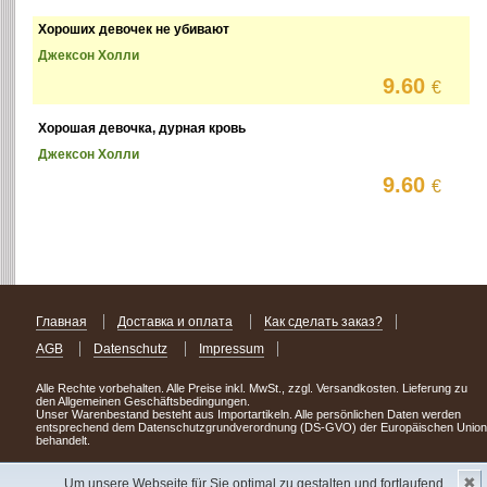
Хороших девочек не убивают
Джексон Холли
9.60
€
Хорошая девочка, дурная кровь
Джексон Холли
9.60
€
Главная
Доставка и оплата
Как сделать заказ?
AGB
Datenschutz
Impressum
Alle Rechte vorbehalten. Alle Preise inkl. MwSt., zzgl. Versandkosten. Lieferung zu
den Allgemeinen Geschäftsbedingungen.
Unser Warenbestand besteht aus Importartikeln. Alle persönlichen Daten werden
entsprechend dem Datenschutzgrundverordnung (DS-GVO) der Europäischen Union
behandelt.
Сделав заказ сегодня, уже через день или два Вы можете стать обладателем
✖
НОВИНКИ из Германии
! Удачного поиска!
Um unsere Webseite für Sie optimal zu gestalten und fortlaufend