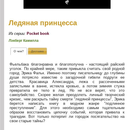
Ледяная принцесса
Из серии:
Pocket book
Лэкберг Камилла
О чем?
Доставка
Фьельбака благонравна и благополучна - настоящий райский
уголок. По крайней мере, таким привыкла считать свой родной
город Эрика Фальк. Именно поэтому писательницу до глубины
души потрясло известие о загадочной гибели подруги ее
детства. Красавица Александра, лежа с рассеченными
запястьями в ванне, истекла кровью, а потом зимняя стужа
превратила ее тело в лед. Но не все верят, что это
самоубийство. Скорее желая преодолеть личный творческий
кризис, чем раскрыть тайну смерти "ледяной принцессы", Эрика
берется написать книгу в модном жанре "подлинное
преступление". Для этого необходимо самым тщательным
образом восстановить цепочку событий, которая привела к
трагедии. Вот только потерпит ли городок посягательство на
свои старые тайны?