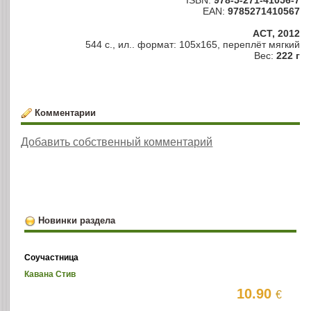
ISBN:
978-5-271-41056-7
EAN:
9785271410567
АСТ, 2012
544 с., ил.. формат: 105х165, переплёт мягкий
Вес:
222 г
Комментарии
Добавить собственный комментарий
Новинки раздела
Соучастница
Кавана Стив
10.90
€