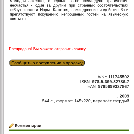
молодой археолог, с первых шагов преследуют трагические
несчастья - один за другим при странных обстоятельствах
гибнут коллеги Норы. Кажется, сами древние индейские боги
препятствуют покушению непрошеных гостей на языческую
святыню.
Распродано! Вы можете отправить заявку.
Сообщить о поступлении в продажу
A/Nr:
111745502
ISBN:
978-5-699-32786-7
EAN:
9785699327867
, 2009
544 с., формат: 145х220, переплёт твердый
Комментарии