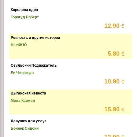
Королева ядов
Торогуд Роберт
12.90
€
Ревность и другие истории
Несбё Ю
5.80
€
Сеульский Подражатель
Ли Чжонгван
10.90
€
Цыганская невеста
Мола Кармен
15.90
€
Девушка для услуг
Боннек Сидони
13.90