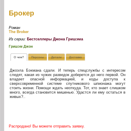
Брокер
Роман
The Broker
Из серии:
Бестселлеры Джона Гришэма
Гришэм Джон
О чем?
Персоны
Детали
Доставка
Джоэла Бэкмана сдали. И теперь спецслужбы с интересом
следят, какая из чужих разведок доберется до него первой. Он
владеет опасной информацией, и коды доступа к
сверхсовременной системе спутникового шпионажа могут
стоить жизни. Помощи ждать неоткуда. Тот, кто знает слишком
много, всегда становится мишенью. Удастся ли ему остаться в
живых?..
Распродано! Вы можете отправить заявку.