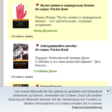
Жутко громко и запредельно близко
Из серии: Pocket book
Роман Фоера "Жутко громко и запредельно
близко" - это трогательная, глубокая,
искренняя...
Фоер Джонатан
Оставить заявку
Заблудившийся автобус
Из серии: Pocket Book
Лауреат Нобелевской премии Джон
Стейнбек и его мексиканский вариант "Дон
Кихота...
Стейнбек Джон
Оставить заявку
Замок Броуди
Из серии: Pocket Book
✖
Um unsere Webseite für Sie optimal zu gestalten und fortlaufend
verbessern zu können, verwenden wir Cookies. Durch die weitere
"Замок Броуди" - первый и, пожалуй, самый
Nutzung der Webseite stimmen Sie der Verwendung von Cookies zu.
известный роман Арчибалда Кронина.
Weitere Informationen zu Cookies erhalten Sie in unserer
"Дом...
Datenschutzerklärung
Кронин Арчибальд