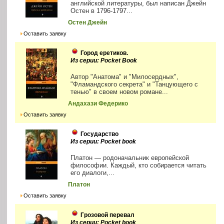
английской литературы, был написан Джейн
Остен в 1796-1797...
Остен Джейн
Оставить заявку
Город еретиков.
Из серии: Pocket Book
Автор "Анатома" и "Милосердных",
"Фламандского секрета" и "Танцующего с
тенью" в своем новом романе...
Андахази Федерико
Оставить заявку
Государство
Из серии: Pocket book
Платон — родоначальник европейской
философии. Каждый, кто собирается читать
его диалоги,...
Платон
Оставить заявку
Грозовой перевал
Из серии: Pocket book