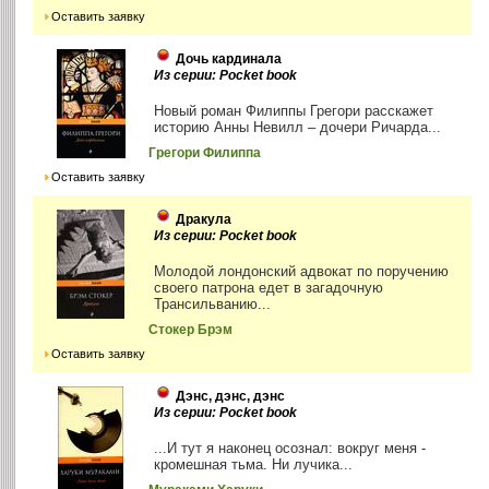
Оставить заявку
Дочь кардинала
Из серии: Pocket book
Новый роман Филиппы Грегори расскажет
историю Анны Невилл – дочери Ричарда...
Грегори Филиппа
Оставить заявку
Дракула
Из серии: Pocket book
Молодой лондонский адвокат по поручению
своего патрона едет в загадочную
Трансильванию...
Стокер Брэм
Оставить заявку
Дэнс, дэнс, дэнс
Из серии: Pocket book
...И тут я наконец осознал: вокруг меня -
кромешная тьма. Ни лучика...