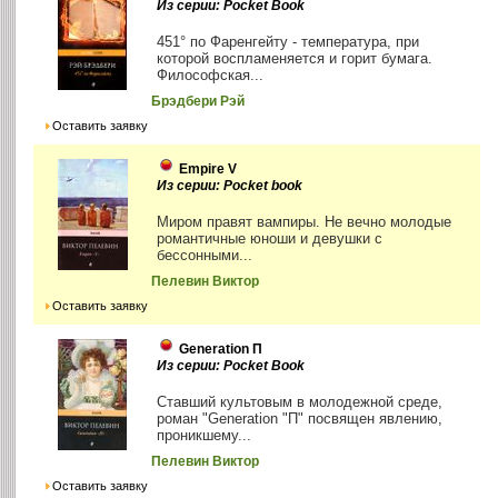
Из серии: Pocket Book
451° по Фаренгейту - температура, при
которой воспламеняется и горит бумага.
Философская...
Брэдбери Рэй
Оставить заявку
Empire V
Из серии: Pocket book
Миром правят вампиры. Не вечно молодые
романтичные юноши и девушки с
бессонными...
Пелевин Виктор
Оставить заявку
Generation П
Из серии: Pocket Book
Ставший культовым в молодежной среде,
роман "Generation "П" посвящен явлению,
проникшему...
Пелевин Виктор
Оставить заявку