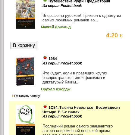
Путешествие Руфи. Предыстория
Из серии: Pocket book
Впервые на русском! Приквел к одному из
самых любимых романов во...
Маккей Дональд
4.20
€
1984
Из серии: Pocket book
Что будет, если в правящих кругах
распространятся идеи фашизма и
диктатуры? Каким...
Оруэлл Джордж
Оставить заявку
1Q84. Тысяча Невестьсот Восемьдесят
Четыре. В 3-х книгах
Из серии: Pocket book
Последний роман самого знаменитого
автора современной японской прозы,