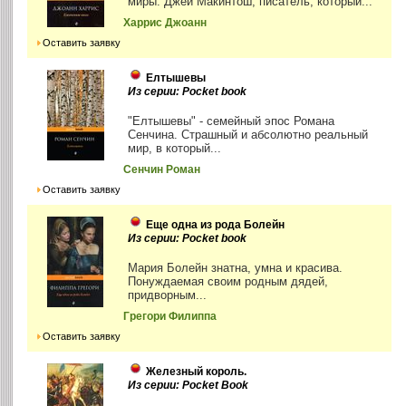
миры. Джей Макинтош, писатель, который...
Харрис Джоанн
Оставить заявку
Елтышевы
Из серии: Pocket book
"Елтышевы" - семейный эпос Романа
Сенчина. Страшный и абсолютно реальный
мир, в который...
Сенчин Роман
Оставить заявку
Еще одна из рода Болейн
Из серии: Pocket book
Мария Болейн знатна, умна и красива.
Понуждаемая своим родным дядей,
придворным...
Грегори Филиппа
Оставить заявку
Железный король.
Из серии: Pocket Book