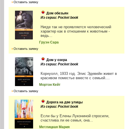
Оставить заявку
Дом обезьян
Из серии: Pocket book
Нигде так не проявляется человеческий
характер как в отношении к животным -
ведь...
Груэн Сара
Оставить заявку
Дом у озера
Из серии: Pocket book
Корнуолл, 1933 год. Элис Эдевейн живет в
красивом поместье вместе с семьей....
Мортон Кейт
Оставить заявку
Дорога на две улицы
Из серии: Pocket book
Если бы у Елены Лукониной спросили,
счастлива ли ее семья, она...
Метлицкая Мария