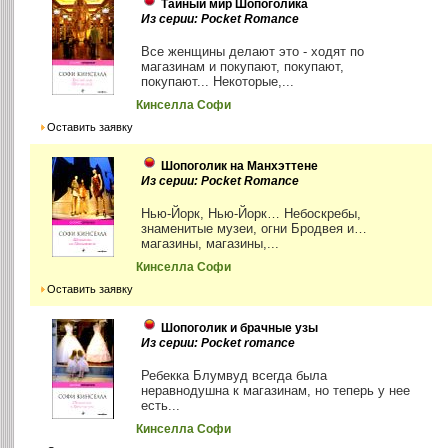
Тайный мир Шопоголика
Из серии: Pocket Romance
Все женщины делают это - ходят по
магазинам и покупают, покупают,
покупают... Некоторые,...
Кинселла Софи
Оставить заявку
Шопоголик на Манхэттене
Из серии: Pocket Romance
Нью-Йорк, Нью-Йорк… Небоскребы,
знаменитые музеи, огни Бродвея и…
магазины, магазины,...
Кинселла Софи
Оставить заявку
Шопоголик и брачные узы
Из серии: Pocket romance
Ребекка Блумвуд всегда была
неравнодушна к магазинам, но теперь у нее
есть...
Кинселла Софи