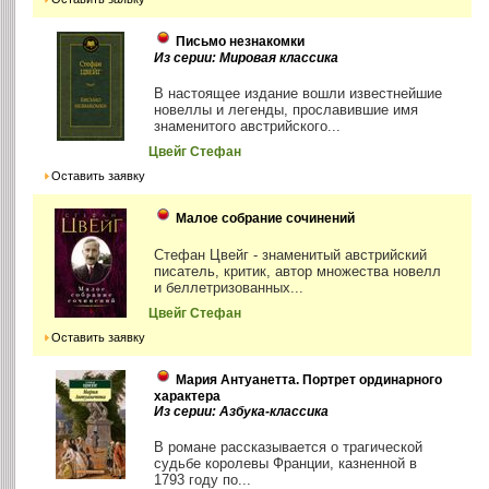
Письмо незнакомки
Из серии: Мировая классика
В настоящее издание вошли известнейшие
новеллы и легенды, прославившие имя
знаменитого австрийского...
Цвейг Стефан
Оставить заявку
Малое собрание сочинений
Стефан Цвейг - знаменитый австрийский
писатель, критик, автор множества новелл
и беллетризованных...
Цвейг Стефан
Оставить заявку
Мария Антуанетта. Портрет ординарного
характера
Из серии: Азбука-классика
В романе рассказывается о трагической
судьбе королевы Франции, казненной в
1793 году по...