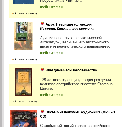
Иерусалима в Рим, из...
Цвейг Стефан
Оставить заявку
Амок. Незримая коллекция.
Из серии: Книга на все времена
Лучшие новеллы классика мировой
литературы, величайшего австрийского
писателя реалистического направления...
Цвейг Стефан
Оставить заявку
Звездные часы человечества
125-летнюю годовщину со дня рождения
великого австрийского писателя Стефана
Цвейга...
Цвейг Стефан
Оставить заявку
Письмо незнакомки. Аудиокнига (MP3 – 1
CD)
Самобытный, яркий талант австрийского