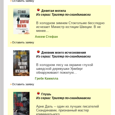
Оставить заявку
Девятая могила
Из серии: Триллер по-скандинавски
В холодном зимнем Стокгольме бесследно
исчезает Министр юстиции Швеции. В не
менее...
Анхем Стефан
Оставить заявку
Дневник моего исчезновения
Из серии: Триллер по-скандинавски
В холодном лесу на окраине глухой
шведской деревушки Урмберг
обнаруживают пожилую...
Гребе Камилла
Оставить заявку
Глушь
Из серии: Триллер по-скандинавски
Арне Даль -- один из лучших писателей
Скандинавии, признанный мастер
криминального...