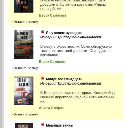
В озере высоко в горах находят труп
девушки в балетном костюме. Рядом
полицейские...
Бьорк Самюэль
Оставить заявку
Я путешествую одна
Из серии: Триллер по-скандинавски
В лесу в окрестностях Осло обнаружено
тело шестилетней девочки. Она одета в
кукольное...
Бьорк Самюэль
Оставить заявку
Минус восемнадцать
Из серии: Триллер по-скандинавски
В Швеции на пристани города Хельсинборг
машина директора крупной айти-компании
на...
Анхем Стефан
Оставить заявку
Мрачные тайны