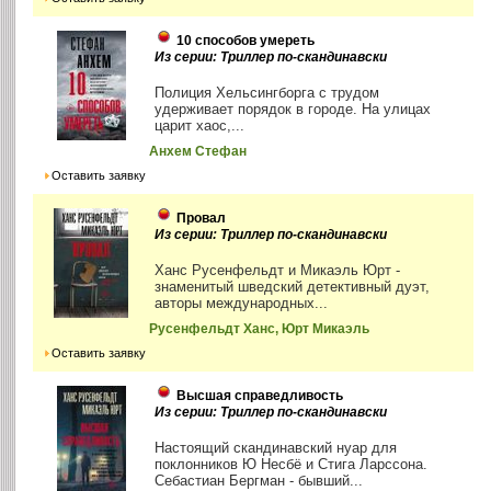
10 способов умереть
Из серии: Триллер по-скандинавски
Полиция Хельсингборга с трудом
удерживает порядок в городе. На улицах
царит хаос,...
Анхем Стефан
Оставить заявку
Провал
Из серии: Триллер по-скандинавски
Ханс Русенфельдт и Микаэль Юрт -
знаменитый шведский детективный дуэт,
авторы международных...
Русенфельдт Ханс, Юрт Микаэль
Оставить заявку
Высшая справедливость
Из серии: Триллер по-скандинавски
Настоящий скандинавский нуар для
поклонников Ю Несбё и Стига Ларссона.
Себастиан Бергман - бывший...