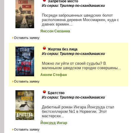
Запретное место
Из серии: Триллер по-скандинавски
Посреди заброшенных шведских болот
расположена деревня Моссмаркен, куда с
давних времен...
Янссон Сюзанна
Оставить заявку
Жертва без лица
Из серии: Триллер по-скандинавски
Можно ли уйти от своей судьбы? В
маленьком шведском городке совершены...
Анхем Стефан
Оставить заявку
Братство
Из серии: Триллер по-скандинавски
Дебютный роман Ингара Йонсруда стал
бестселлером №1 в Норвегии. Этот
мастерски...
Йонсруд Ингар
Оставить заявку