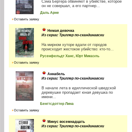
Сэма Бергера обвиняют в убийстве, которое
он не совершал, а его партнер...
Даль Арне
Оставить заявку
Немая девочка
Из серии: Триллер по-скандинавски
На мирном хуторе вдали от городов
происходит жестокое убийство: кто-то...
Русенфельдт Ханс, Юрт Микаэль
Оставить заявку
Аннабель
Из серии: Триллер по-скандинавски
В начале лета в идиллической шведской
деревушке пропадает юная девушка по
имени...
Бенгтсдоттер Лина
Оставить заявку
Минус восемнадцать
Из серии: Триллер по-скандинавски