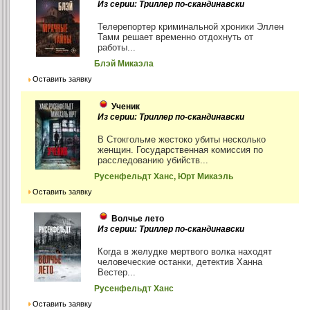
Из серии: Триллер по-скандинавски
Телерепортер криминальной хроники Эллен
Тамм решает временно отдохнуть от
работы...
Блэй Микаэла
Оставить заявку
Ученик
Из серии: Триллер по-скандинавски
В Стокгольме жестоко убиты несколько
женщин. Государственная комиссия по
расследованию убийств...
Русенфельдт Ханс, Юрт Микаэль
Оставить заявку
Волчье лето
Из серии: Триллер по-скандинавски
Когда в желудке мертвого волка находят
человеческие останки, детектив Ханна
Вестер...
Русенфельдт Ханс
Оставить заявку