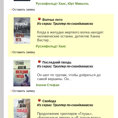
Русенфельдт Ханс, Юрт Микаэль
Оставить заявку
Волчье лето
Из серии: Триллер по-скандинавски
Когда в желудке мертвого волка находят
человеческие останки, детектив Ханна
Вестер...
Русенфельдт Ханс
Оставить заявку
Последний гвоздь
Из серии: Триллер по-скандинавски
Он шел по трупам, чтобы добраться до
самой вершины. Он...
Анхем Стефан
Оставить заявку
Свобода
Из серии: Триллер по-скандинавски
Продолжение триллеров «Глушь»,
«Безлюдные земли» и «В толще воды».