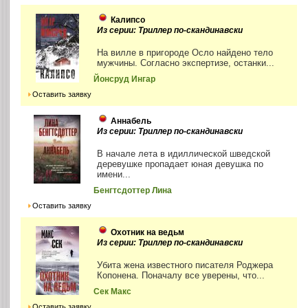
Калипсо
Из серии: Триллер по-скандинавски
На вилле в пригороде Осло найдено тело
мужчины. Согласно экспертизе, останки...
Йонсруд Ингар
Оставить заявку
Аннабель
Из серии: Триллер по-скандинавски
В начале лета в идиллической шведской
деревушке пропадает юная девушка по
имени...
Бенгтсдоттер Лина
Оставить заявку
Охотник на ведьм
Из серии: Триллер по-скандинавски
Убита жена известного писателя Роджера
Копонена. Поначалу все уверены, что...
Сек Макс
Оставить заявку