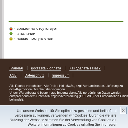
- временно отсутствует
- в наличии
- новые поступления
Главная
Доставка и оплата
Как сделать заказ?
AGB
Datenschutz
Impressum
Alle Rechte vorbehalten. Alle Preise inkl. MwSt., zzgl. Versandkosten. Lieferung zu
den Allgemeinen Geschäftsbedingungen.
Unser Warenbestand besteht aus Importartikeln. Alle persönlichen Daten werden
entsprechend dem Datenschutzgrundverordnung (DS-GVO) der Europäischen Union
behandelt.
Сделав заказ сегодня, уже через день или два Вы можете стать обладателем
✖
НОВИНКИ из Германии
! Удачного поиска!
Um unsere Webseite für Sie optimal zu gestalten und fortlaufend
verbessern zu können, verwenden wir Cookies. Durch die weitere
Copyright 2003 - 2023 © Express-Kniga
Nutzung der Webseite stimmen Sie der Verwendung von Cookies zu.
Разработка:
V.A.Vorobiev
Weitere Informationen zu Cookies erhalten Sie in unserer